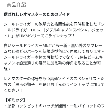
商品介紹
選ばれしレオマスターのためのゾイド
シールドライガーの砲撃力と格闘性能を同時強化した「シ
ールドライガーDCS-J（ダブルキャノンスペシャルジェッ
ト）」がHMMシリーズにラインナップ！
白いシールドライガーMk-IIから一新、黒い外装やフレー
ムなど殆どのパーツを新規成型色にて再現しております。
シールドライガー本体の可動だけでなく、2連装ビームキ
ャノンは設定通りの展開に加え砲の仰角を取ることが可
能。
レオマスターの称号をもつ高速ゾイドのスペシャリストた
ちの「黒玉の獅子」を是非お手元のラインナップに加えて
ください！
【ギミック】
・頭部コックピットのハッチが開閉、一般パイロットのフ