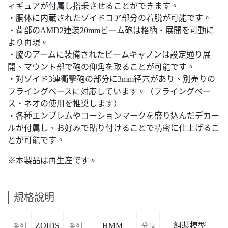
ィギュアが付属し搭乗させることができます。
・胴体に内蔵されたゾイドコア部分の着脱が可能です。
・背部のAMD2連装20mmビーム砲は格納・展開を可動に
より再現。
・脇のアームに装備されたビームキャノンは設定通り展
開、マウント部で砲の仰角を取ることが可能です。
・対ゾイド3連衝撃砲の部分に3mm径穴があり、別売りの
フライングベースに対応しています。（フライングベー
ス・ネオの使用を推奨します）
・各種エンブレムやコーションマークを盛り込んだデカー
ルが付属し、お好みで貼り付けることで精密に仕上げるこ
とが可能です。
※本製品は再生産です。
規格說明
ZOIDS
HMM
組裝模型
系列
系列
分類