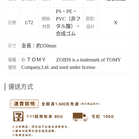
PS・PE・
PVC（非フ
規格/
原型/
1/72
X
比例
タル酸）・
材質
設計
合成ゴム
全長：約350mm
尺寸
© ＴＯＭＹ ZOIDS is a trademark of TOMY
版權
Company,Ltd. and used under license.
聲明
運送方式