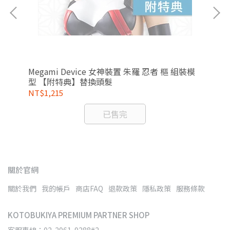
特典】
Megami Device 女神裝置 朱羅 忍者 樞 組裝模
Fr
型 【附特典】替換頭髮
康
NT$1,215
NT
已售完
關於官網
關於我們
我的帳戶
商店FAQ
退款政策
隱私政策
服務條款
KOTOBUKIYA PREMIUM PARTNER SHOP
客服專線：02-2961-9288#2