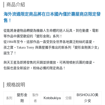
商品介紹
海外流通限定商品將在日本國內僅於壽屋商店限定發
售！
從能將身邊物品轉變為機器人生命體的迷人玩具，到在動畫、電影
等作品中廣受歡迎的「變形金剛」系列！
從1984年至今，這部作品一直受到全世界各地廣泛粉絲的喜愛，
孩之寶・Takara Tomy 與壽屋攜手推出的新系列「變形金剛美少女」
誕生了！
與天王星及即將發售的天鷗並排擺放，可再現噴射兵團的雄姿。
包裝也是全新設計，粉絲必備的限定商品！
規格說明
變形金
BISHOUJO
美
製作
Kotobukiya
系列
分類
剛
少女
者