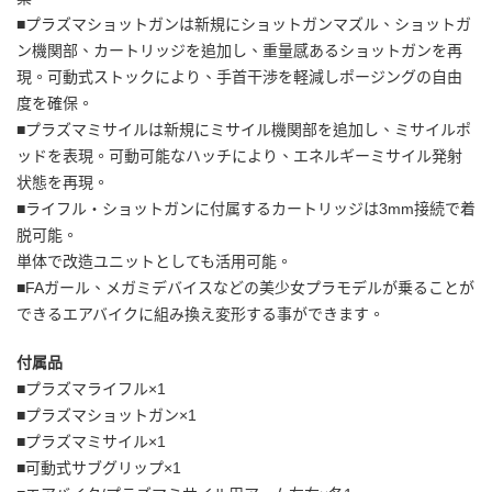
■プラズマショットガンは新規にショットガンマズル、ショットガ
ン機関部、カートリッジを追加し、重量感あるショットガンを再
現。可動式ストックにより、手首干渉を軽減しポージングの自由
度を確保。
■プラズマミサイルは新規にミサイル機関部を追加し、ミサイルポ
ッドを表現。可動可能なハッチにより、エネルギーミサイル発射
状態を再現。
■ライフル・ショットガンに付属するカートリッジは3mm接続で着
脱可能。
単体で改造ユニットとしても活用可能。
■FAガール、メガミデバイスなどの美少女プラモデルが乗ることが
できるエアバイクに組み換え変形する事ができます。
付属品
■プラズマライフル×1
■プラズマショットガン×1
■プラズマミサイル×1
■可動式サブグリップ×1