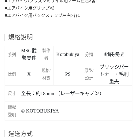
■エアバイク/プラズマミサイル用アーム左右×各1
■エアバイク用グリップ×2
■エアバイク用バックステップ左右×各1
規格說明
MSG武
製作
Kotobukiya
組裝模型
系列
分類
裝零件
者
ブリッジパー
規格/
原型/
X
PS
トナー、毛利
比例
材質
設計
重夫
全長：約185mm（レーザーキャノン）
尺寸
版權
© KOTOBUKIYA
聲明
運送方式