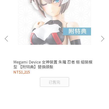
Megami Device 女神裝置 朱羅 忍者 樞 組裝模
型 【附特典】替換頭髮
NT$1,215
NT
已售完