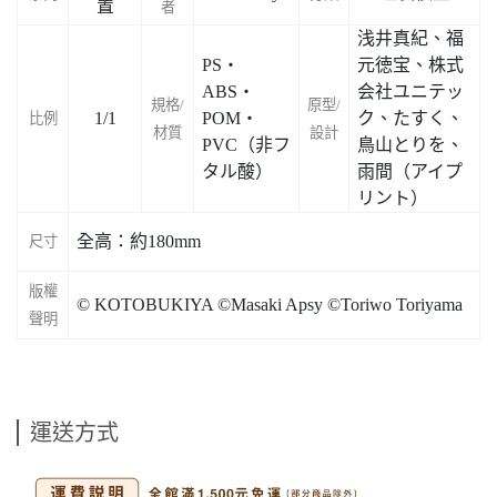
置
者
浅井真紀、福
PS・
元徳宝、株式
ABS・
会社ユニテッ
規格/
原型/
1/1
POM・
ク、たすく、
比例
材質
設計
PVC（非フ
鳥山とりを、
タル酸）
雨間（アイプ
リント）
全高：約180mm
尺寸
版權
© KOTOBUKIYA ©Masaki Apsy ©Toriwo Toriyama
聲明
運送方式