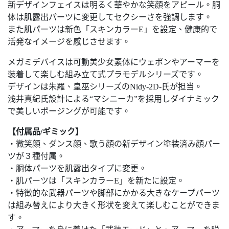
新デザインフェイスは明るく華やかな笑顔をアピール。胴
体は肌露出パーツに変更してセクシーさを強調します。
また肌パーツは新色「スキンカラーE」を設定、健康的で
活発なイメージを感じさせます。
メガミデバイスは可動美少女素体にウェポンやアーマーを
装着して楽しむ組み立て式プラモデルシリーズです。
デザインは朱羅、皇巫シリーズのNidy-2D-氏が担当。
浅井真紀氏設計による“マシニーカ”を採用しダイナミック
で美しいポージングが可能です。
【付属品/ギミック】
・微笑顔、ダンス顔、歌う顔の新デザイン塗装済み顔パー
ツが３種付属。
・胴体パーツを肌露出タイプに変更。
・肌パーツは「スキンカラーE」を新たに設定。
・特徴的な武器パーツや脚部にかかる大きなケープパーツ
は組み替えにより大きく形状を変えて楽しむことができま
す。