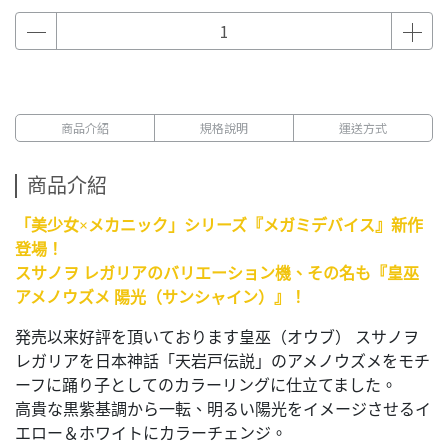
商品介紹
規格說明
運送方式
商品介紹
「美少女×メカニック」シリーズ『メガミデバイス』新作
登場！
スサノヲ レガリアのバリエーション機、その名も『皇巫
アメノウズメ 陽光（サンシャイン）』！
発売以来好評を頂いております皇巫（オウブ） スサノヲ
レガリアを日本神話「天岩戸伝説」のアメノウズメをモチ
ーフに踊り子としてのカラーリングに仕立てました。
高貴な黒紫基調から一転、明るい陽光をイメージさせるイ
エロー＆ホワイトにカラーチェンジ。