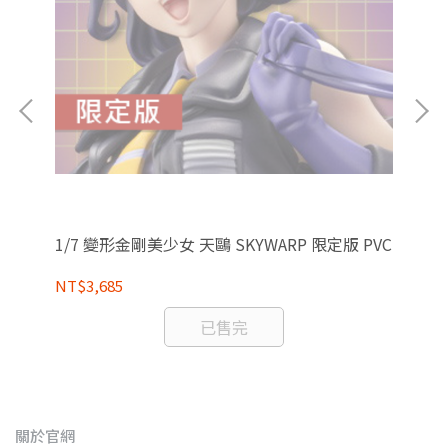
1/
典
部替
1/7 變形金剛美少女 天鷗 SKYWARP 限定版 PVC
NT
NT$3,685
已售完
關於官網