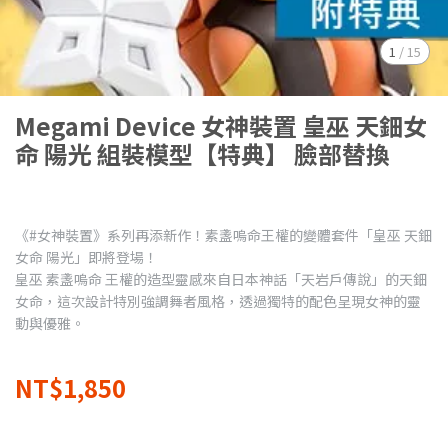
1
/
15
Megami Device 女神裝置 皇巫 天鈿女
命 陽光 組裝模型【特典】 臉部替換
《#女神裝置》系列再添新作！素盞嗚命王權的變體套件「皇巫 天鈿
女命 陽光」即將登場！
皇巫 素盞嗚命 王權的造型靈感來自日本神話「天岩戶傳說」的天鈿
女命，這次設計特別強調舞者風格，透過獨特的配色呈現女神的靈
動與優雅。
NT$1,850