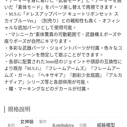
・アーマーを身に着けた「武装モード」と、アーマーを脱
いだ「素体モード」をパーツ差し替えで再現できます。
・M.S.G「ドレスアップパーツ キュートリボンセット ス
カイブルーVer.」（別売り）との親和性も高く、オフィシ
ャルな追加パーツとして使用可能。
・“マシニーカ”素体驚異の可動範囲で、武器構えポーズや
座りポーズが自然にキマります。
・多彩な武器パーツ、ジョイントパーツが付属。色々なコ
ンバットシーンを想定して遊ぶことができます。
・各部に配置された3mm径のジョイントや頭部の互換性に
より既存『M.S.G』『フレームアームズ』『フレームアー
ムズ・ガール』『ヘキサギア』『創彩少女庭園』『アルカ
ナディア』シリーズ等と各部併用が可能。
・瞳、マーキングなどのデカールが付属。
規格說明
女神裝
製作
Kotobukiya
組裝模型
系列
分類