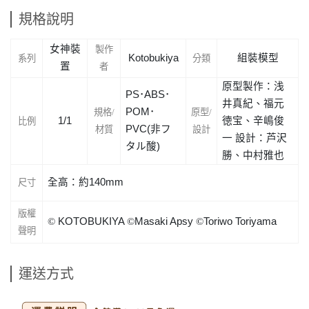
規格說明
女神裝
製作
Kotobukiya
組裝模型
系列
分類
置
者
原型製作：
浅
PS
･
ABS
･
井真紀、福元
POM
･
規格/
原型/
1/1
徳宝
、辛
嶋
俊
比例
PVC(
非
フ
材質
設計
一
設計：
芦沢
タル
酸
)
勝、中村雅也
全高：約140mm
尺寸
版權
©
KOTOBUKIYA
©
Masaki Apsy
©
Toriwo Toriyama
聲明
運送方式