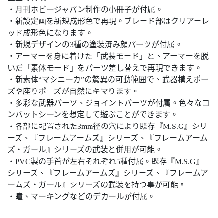
・月刊ホビージャパン制作の小冊子が付属。
・新設定画を新規成形色で再現。ブレード部はクリアーレ
ッド成形色になります。
・新規デザインの3種の塗装済み顔パーツが付属。
・アーマーを身に着けた「武装モード」と、アーマーを脱
いだ「素体モード」をパーツ差し替えで再現できます。
・新素体“マシニーカ”の驚異の可動範囲で、武器構えポー
ズや座りポーズが自然にキマります。
・多彩な武器パーツ、ジョイントパーツが付属。色々なコ
ンバットシーンを想定して遊ぶことができます。
・各部に配置された3mm径の穴により既存『M.S.G』シリ
ーズ、『フレームアームズ』シリーズ、『フレームアーム
ズ・ガール』シリーズの武装と併用が可能。
・PVC製の手首が左右それぞれ5種付属。既存『M.S.G』
シリーズ、『フレームアームズ』シリーズ、『フレームア
ームズ・ガール』シリーズの武装を持つ事が可能。
・瞳、マーキングなどのデカールが付属。