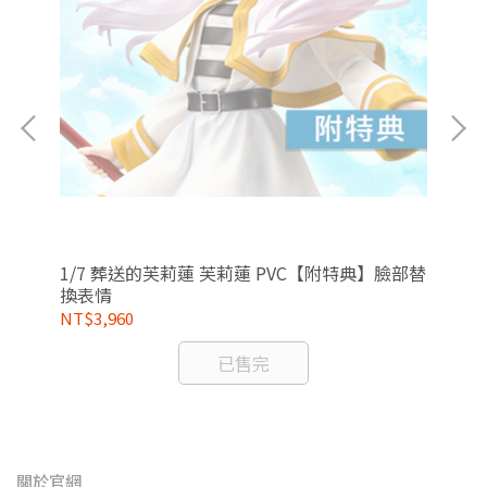
R
Me
組
1/7 葬送的芙莉蓮 芙莉蓮 PVC【附特典】臉部替
NT
換表情
NT$3,960
已售完
關於官網