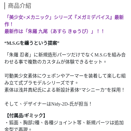
商品介紹
「美少女×メカニック」シリーズ『メガミデバイス』最新
作！
最新作は「朱羅 九尾（あすら きゅうび）」！！
“M.S.Gを纏うという提案”
「朱羅 忍者」に新規造形パーツだけでなくM.S.Gを組み合
わせる事で複数のカスタムが体験できるセット。
可動美少女素体にウェポンやアーマーを装着して楽しむ組
み立て式プラモデルシリーズです。
素体は浅井真紀氏による新設計素体“マシニーカ”を採用！
そして、デザイナーはNidy-2D-氏が担当！
【付属品/ギミック】
・狐面、胸部2種、各種ジョイント等、新規パーツは追加
金型で再現。