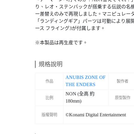
り、レオ・ステンバックが搭乗する伝説の名
ー差替えのみで再現しました。マニピュレー
「ランディングギア」パーツは可動により展
ース フライング3が付属します。
※本製品は再生産です。
規格說明
ANUBIS ZONE OF
作品
製作者
THE ENDERS
NON (全高 約
比例
原型製作
180mm)
©Konami Digital Entertainment
版權聲明