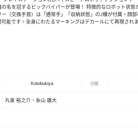
機の名を冠するビックバイパーが登場！ 特徴的なロボット状態
ター（交換手首）は「通常手」「収納状態」の2種が付属。顔部
開可能です。全身にわたるマーキングはデカールにて再現され
Kotobukiya
分類
丸家 裕之介、糸山 雄大