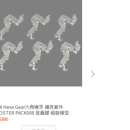
24 Hexa Gear六角機牙 擴充套件
Megami Dev
OSTER PACK008 昆蟲腿 組裝模型
型
$880
NT$1,364