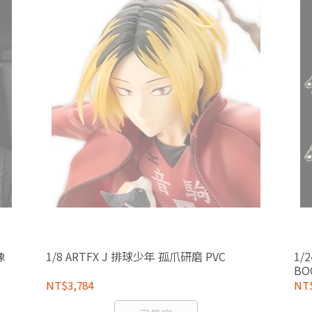
像
1/8 ARTFX J 排球少年 孤爪研磨 PVC
1/
BO
NT$3,784
NT