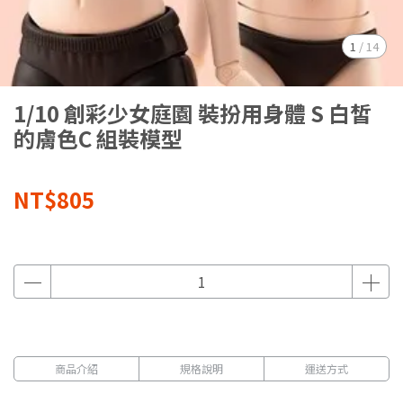
1
/
14
1/10 創彩少女庭園 裝扮用身體 S 白皙
的膚色C 組裝模型
NT$805
商品介紹
規格說明
運送方式