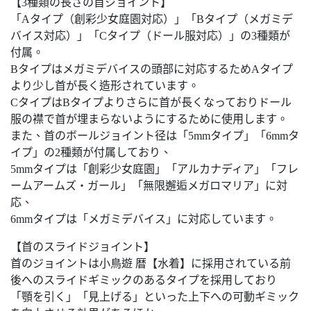
【3種類の長さの首ジョイント】
「Aタイプ（創彩少女庭園対応）」「Bタイプ（メガミデ
バイス対応）」「Cタイプ（ドール服対応）」の3種類が
付属。
Bタイプはメガミデバイスの頭部に対応するためAタイプ
より少し首が長く造形されています。
CタイプはBタイプよりさらに首が長くなっておりドール
服の襟で首が埋まらないようにするために使用します。
また、首のボールジョイント径は「5mmタイプ」「6mmタ
イプ」の2種類が付属しており、
5mmタイプは「創彩少女庭園」「アルカナディア」「フレ
ームアームズ・ガール」「無限邂逅メガロマリア」に対
応、
6mmタイプは「メガミデバイス」に対応しています。
【首のスライドジョイント】
首のジョイントは小鳥遊 暦【水着】に採用されている前
後へのスライドギミックのあるタイプを採用しており
「顎を引く」「見上げる」といった上下への可動ギミック