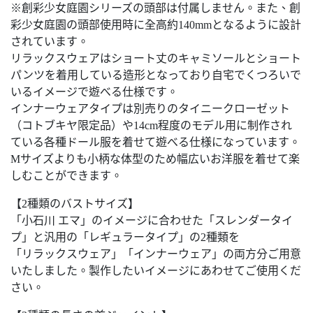
※創彩少女庭園シリーズの頭部は付属しません。また、創
彩少女庭園の頭部使用時に全高約140mmとなるように設計
されています。
リラックスウェアはショート丈のキャミソールとショート
パンツを着用している造形となっており自宅でくつろいで
いるイメージで遊べる仕様です。
インナーウェアタイプは別売りのタイニークローゼット
（コトブキヤ限定品）や14cm程度のモデル用に制作され
ている各種ドール服を着せて遊べる仕様になっています。
Mサイズよりも小柄な体型のため幅広いお洋服を着せて楽
しむことができます。
【2種類のバストサイズ】
「小石川 エマ」のイメージに合わせた「スレンダータイ
プ」と汎用の「レギュラータイプ」の2種類を
「リラックスウェア」「インナーウェア」の両方分ご用意
いたしました。製作したいイメージにあわせてご使用くだ
さい。