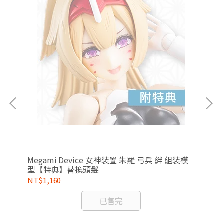
PVC
Megami Device 女神裝置 朱羅 弓兵 絆 組裝模
1/
型【特典】替換頭髮
典
NT$1,160
NT
已售完