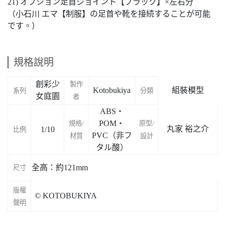
21) オプション足首ジョイント【ブラック】×左右分
（小石川 エマ【制服】の足首や靴を接続することが可能
です。）
規格說明
創彩少
製作
Kotobukiya
組裝模型
系列
分類
女庭園
者
ABS・
POM・
規格/
原型/
丸家 裕之介
1/10
比例
PVC（非フ
材質
設計
タル酸）
全高：約121mm
尺寸
版權
© KOTOBUKIYA
聲明