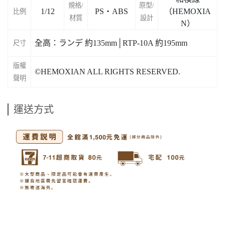
規格/
原型/
1/12
PS・ABS
（HEMOXIA
比例
材質
設計
N）
全高：ランデ 約135mm│RTP-10A 約195mm
尺寸
版權
©HEMOXIAN ALL RIGHTS RESERVED.
聲明
運送方式