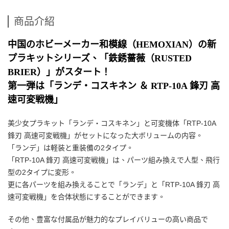
商品介紹
中国のホビーメーカー和模線（HEMOXIAN）の新
プラキットシリーズ、「鉄銹薔薇（RUSTED
BRIER）」がスタート！
第一弾は「ランデ・コスキネン ＆ RTP-10A 鋒刃 高
速可変戦機」
美少女プラキット「ランデ・コスキネン」と可変機体「RTP-10A
鋒刃 高速可変戦機」がセットになった大ボリュームの内容。
「ランデ」は軽装と重装備の2タイプ。
「RTP-10A 鋒刃 高速可変戦機」は、パーツ組み換えで人型、飛行
型の2タイプに変形。
更に各パーツを組み換えることで「ランデ」と「RTP-10A 鋒刃 高
速可変戦機」を合体状態にすることができます。
その他、豊富な付属品が魅力的なプレイバリューの高い商品で