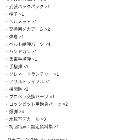
・武装バックパック ×1
・帽子 ×1
・ヘルメット ×1
・交換用メカアーム ×2
・弾倉 ×1
・ベルト給弾パーツ ×4
・ハンドガン ×1
・集束手榴弾 ×1
・手榴弾 ×1
・グレネードランチャー ×1
・アサルトライフル ×1
・機関砲 ×2
・プロペラ交換パーツ ×1
・コックピット用砲身パーツ ×2
・爆弾 ×4
・水転写デカール ×3
・初回特典：設定資料集 ×1