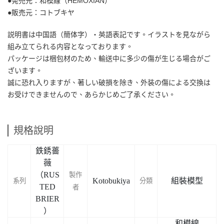
●発売元：和模線（HEMOXIAN）
●販売元：コトブキヤ
説明書は中国語（簡体字）・英語表記です。イラストを見ながら
組み立てられる内容となっております。
パッケージは梱包材のため、輸送中に多少の傷が生じる場合がご
ざいます。
誠に恐れ入りますが、著しい破損を除き、外装の傷による交換は
お受けできませんので、あらかじめご了承ください。
規格說明
鉄銹薔
薇
（RUS
製作
Kotobukiya
組裝模型
系列
分類
TED
者
BRIER
）
和模線