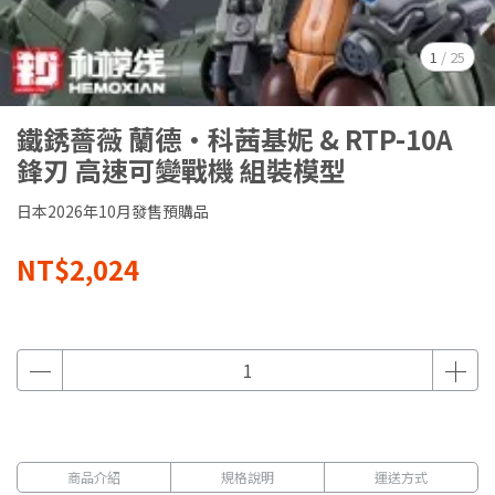
1
/
25
鐵銹薔薇 蘭德·科茜基妮 & RTP-10A
鋒刃 高速可變戰機 組裝模型
日本2026年10月發售預購品
NT$2,024
商品介紹
規格說明
運送方式