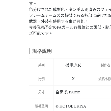
す。
色分けされた成型色、タンポ印刷済みのフェ
フレームアームズの特徴である各部に設けた3m
武器、外装を使用する事が可能。
今後発売予定のFAガール各機体との頭部、腕
ズ可能です。
規格說明
機甲少女
系列
製作者
X
比例
規格/材
全高 約190mm
尺寸
© KOTOBUKIYA
版權聲明