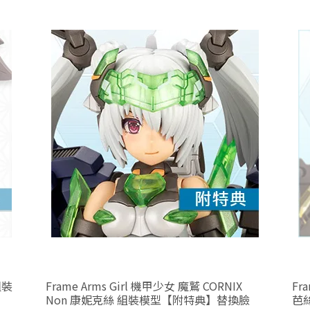
組裝
Frame Arms Girl 機甲少女 魔鷲 CORNIX
Fr
Non 康妮克絲 組裝模型【附特典】替換臉
芭