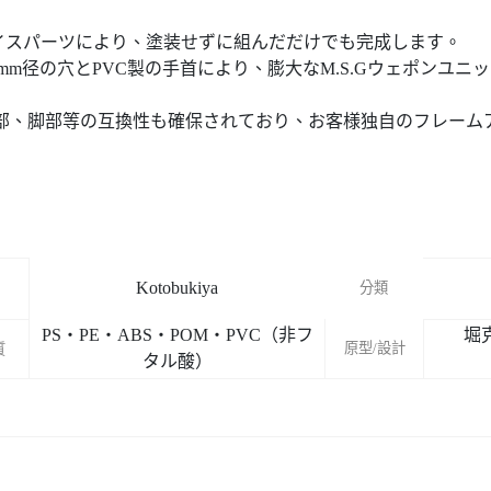
イスパーツにより、塗装せずに組んだだけでも完成します。
m径の穴とPVC製の手首により、膨大なM.S.Gウェポンユ
部、脚部等の互換性も確保されており、お客様独自のフレーム
Kotobukiya
分類
PS・PE・ABS・POM・PVC（非フ
堀
原型/設計
質
タル酸）