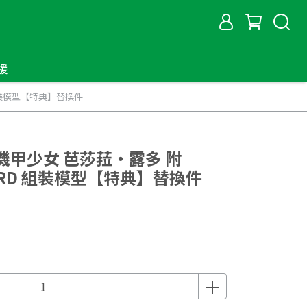
援
RD 組裝模型【特典】替換件
irl 機甲少女 芭莎菈‧露多 附
ELARD 組裝模型【特典】替換件