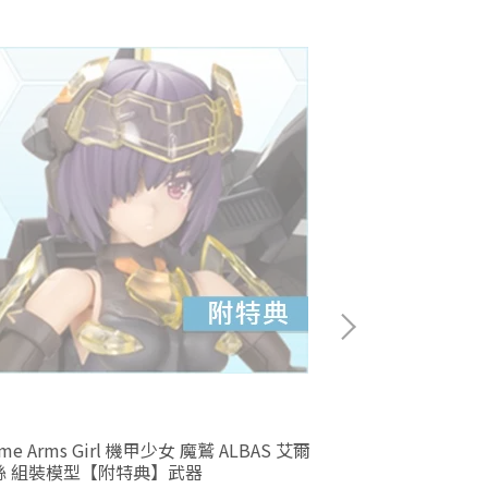
ame Arms Girl 機甲少女 魔鷲 ALBAS 艾爾
1/8 ARTFX J 東京喰種 金木研 覺醒 重製版
絲 組裝模型【附特典】武器
PVC