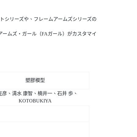
ニットシリーズや、フレームアームズシリーズの
アームズ・ガール（FAガール）がカスタマイ
塑膠模型
克彦、清水 康智、楠井一、石井 歩、
KOTOBUKIYA