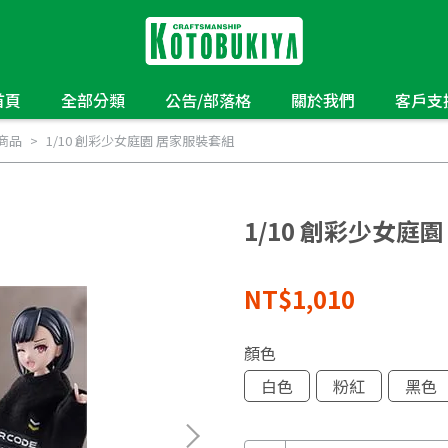
首頁
全部分類
公告/部落格
關於我們
客戶支
商品
1/10 創彩少女庭園 居家服裝套組
1/10 創彩少女庭
NT$1,010
顏色
白色
粉紅
黑色