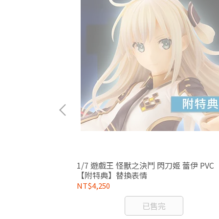
牙機將 EX 武裝型
1/7 遊戲王 怪獸之決鬥 閃刀姬 蕾伊 PVC
【附特典】替換表情
NT$4,250
已售完