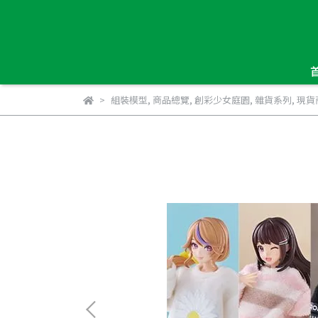
組裝模型
,
商品總覽
,
創彩少女庭園
,
雜貨系列
,
現貨