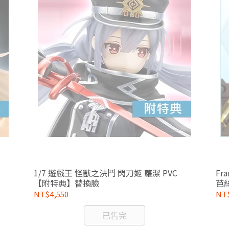
1/7 遊戲王 怪獸之決鬥 閃刀姬 蘿潔 PVC
Fr
【附特典】替換臉
芭
NT$4,550
NT$
已售完