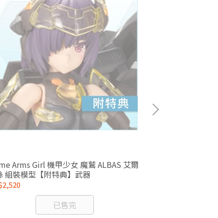
ame Arms Girl 機甲少女 魔鷲 ALBAS 艾爾
1/24 Hexa G
絲 組裝模型【附特典】武器
態 格查爾 組裝
2,520
NT$704
已售完