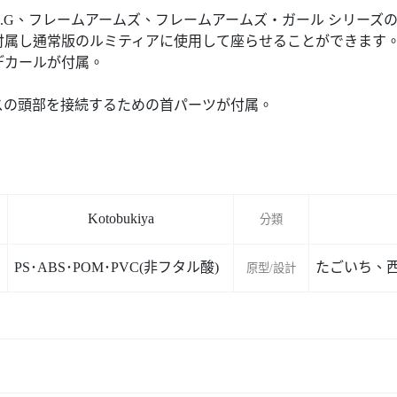
S.G、フレームアームズ、フレームアームズ・ガール シリーズ
付属し通常版のルミティアに使用して座らせることができます
デカールが付属。
スの頭部を接続するための首パーツが付属。
Kotobukiya
分類
PS･ABS･POM･PVC(非フタル酸)
たごいち、西
原型/設計