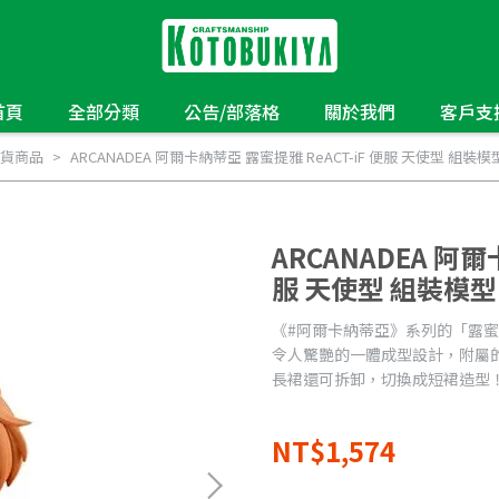
首頁
全部分類
公告/部落格
關於我們
客戶支
貨商品
ARCANADEA 阿爾卡納蒂亞 露蜜提雅 ReACT-iF 便服 天使型 
ARCANADEA 阿爾
服 天使型 組裝模
《#阿爾卡納蒂亞》系列的「露蜜
令人驚艷的一體成型設計，附屬
長裙還可拆卸，切換成短裙造型
NT$1,574