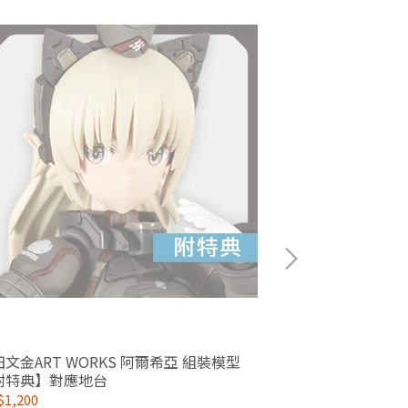
文金ART WORKS 阿爾希亞 組裝模型
1/8 ARTFX J 東京喰種 金木研 覺醒 重製版
附特典】對應地台
PVC
1,200
NT$3,190