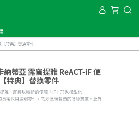
援
組裝模型【特典】替換零件
卡納蒂亞 露蜜提雅 ReACT-iF 便
型【特典】替換零件
提雅」即將以嶄新的便服「iF」形象模型化！
的長裙採用透明零件，巧妙呈現輕透的薄紗質感。此外
！