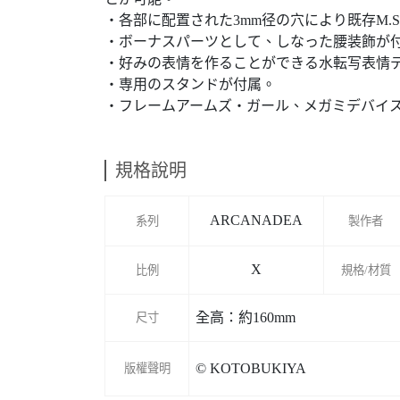
・各部に配置された3mm径の穴により既存M.
・ボーナスパーツとして、しなった腰装飾が
・好みの表情を作ることができる水転写表情
・専用のスタンドが付属。
・フレームアームズ・ガール、メガミデバイ
規格說明
ARCANADEA
系列
製作者
X
比例
規格/材質
全高：約160mm
尺寸
© KOTOBUKIYA
版權聲明