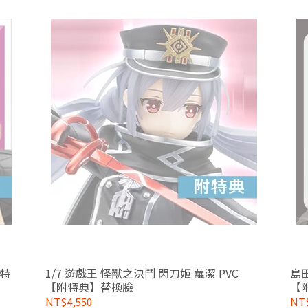
【特
1/7 遊戲王 怪獸之決鬥 閃刀姬 蘿潔 PVC
島田
【附特典】替換臉
【
NT$4,550
NT$