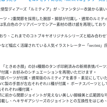
使型ディアーズ「ルミティア」が、ファンタジー衣装から装い
ーツ・2重関節を採用した腕部・脚部が付属し、通常のルミテ
トは乳白色のクリアパーツでシアー素材の透け感を再現しており
ており、これまでのコトブキヤオリジナルシリーズと組み合わせ
インなど幅広く活躍されている人気イラストレーター「necömi
」「ときめき顔」の計4種類のタンポ印刷済みの新規表情パーツ
が付属。お好みのシチュエーションを再現いただけます。
脚部パーツが付属。通常版のルミティアを素手・素足にしてい
VC製の手首が左右それぞれ11種が付属。 ボーナスパーツと
右それぞれ6種付属。
際に前から関節ジョイントが見えない美しい脚線美と広範囲な
搭載し、ヘキサギアシリーズのジョイントとの互換性をはじめ