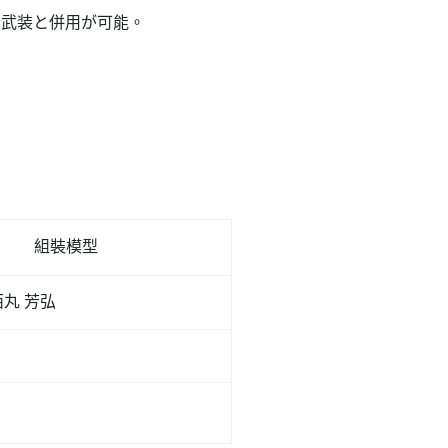
の武装と併用が可能。
。
組裝模型
丸 芳弘