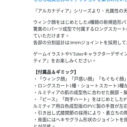
『アルカナディア』シリーズより、光属性の天
ウィンク顔をはじめとした4種類の新規造形パ
驚異の1パーツ成型で付属するロングスカー
ていただけます。
各部の分割設計は3ｍｍジョイントを採用し
ゲームイラストやVTuberキャラクターデザ
ティア』をお楽しみください。
【付属品＆ギミック】
・「ウィンク顔」「戸惑い顔」「もぐもぐ顔
・ロングスカート1種、ショートスカート3種
・ルミティアの肌の成型色に合わせた腕部・
・「ピース」「両手ハート」をはじめとしたP
ルミティア用白色成型版のPVC製の手首が左
・引き出し式膝関節の採用により、素立ちの
・背面にはヘキサグラム形状のジョイントを
とが可能。