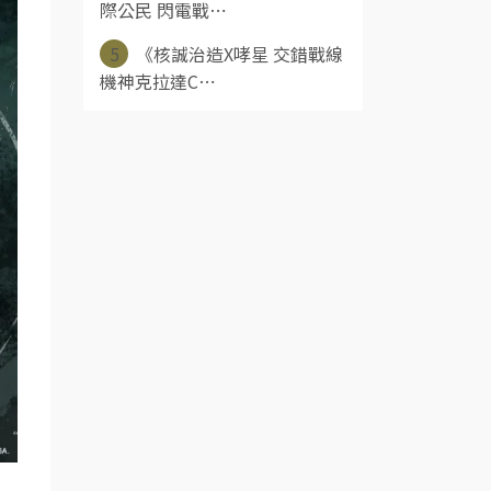
際公民 閃電戰⋯
5
《核誠治造X哮星 交錯戰線
機神克拉達C⋯