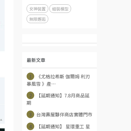
女神裝置
組裝模型
無限邂逅
最新文章
1
《尤格拉希斯 伽爾姆 利刃
暴風雪 》產⋯
2
【延期通知】7.8月商品延
期
3
台灣壽屋夥伴商店實體門市
4
【延期通知】 星環重工 星