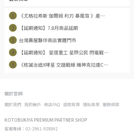
1
《尤格拉希斯 伽爾姆 利刃 暴風雪 》產⋯
2
【延期通知】7.8月商品延期
3
台灣壽屋夥伴商店實體門市
4
【延期通知】 星環重工 星際公民 閃電戰⋯
5
《核誠治造X哮星 交錯戰線 機神克拉達C⋯
關於官網
關於我們
我的帳戶
商店FAQ
退款政策
隱私政策
服務條款
KOTOBUKIYA PREMIUM PARTNER SHOP
客服專線：02-2961-9288#2