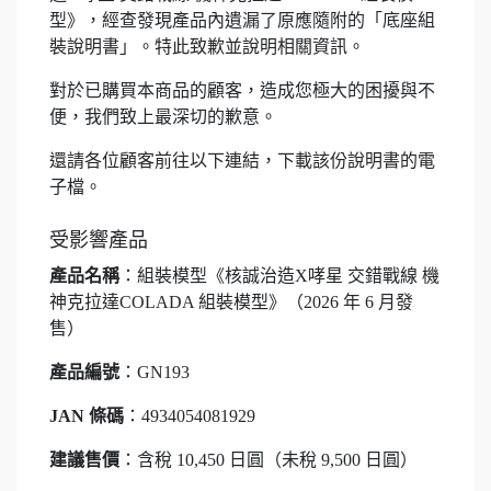
型》，經查發現產品內遺漏了原應隨附的「底座組
裝說明書」。特此致歉並說明相關資訊。
對於已購買本商品的顧客，造成您極大的困擾與不
便，我們致上最深切的歉意。
還請各位顧客前往以下連結，下載該份說明書的電
子檔。
受影響產品
產品名稱
：組裝模型《核誠治造X哮星 交錯戰線 機
神克拉達COLADA 組裝模型》（2026 年 6 月發
售）
產品編號
：GN193
JAN 條碼
：4934054081929
建議售價
：含稅 10,450 日圓（未稅 9,500 日圓）