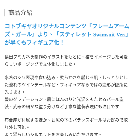
商品介紹
コトブキヤオリジナルコンテンツ『フレームアーム
ズ・ガール』より、「スティレット Swimsuit Ver.」
が早くもフィギュア化！
島田フミカネ氏制作のイラストをもとに、猫をイメージした可愛
らしいポージングで立体化しました。
水着のシワ表現や食い込み、柔らかさを感じる肌、しっとりとし
た流れのツインテールなど、フィギュアならではの造形が随所に
光ります。
髪のグラデーション、肌にほんのりと光沢をもたせるパール塗
装、武器の細かな塗り分けなど丁寧な塗装表現にも注目です。
布台座が付属するほか、お尻の下のバランスボールはお好みで取
り外し可能。
より猫らしいシルエットをお楽しみいただけます。