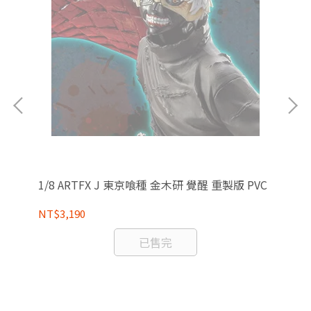
1/8 ARTFX J 東京喰種 金木研 覺醒 重製版 PVC
Me
組
NT$3,190
NT
已售完