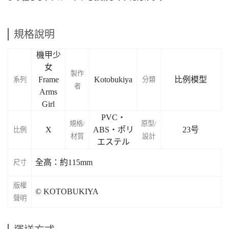
規格說明
機甲少
女
製作
Frame
Kotobukiya
比例模型
系列
分類
者
Arms
Girl
PVC・
規格/
原型/
X
ABS・ポリ
23号
比例
材質
設計
エステル
全高：約115mm
尺寸
版權
© KOTOBUKIYA
聲明