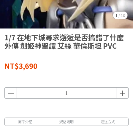
1
/
10
1/7 在地下城尋求邂逅是否搞錯了什麼
外傳 劍姬神聖譚 艾絲 華倫斯坦 PVC
NT$3,690
商品介紹
規格說明
運送方式