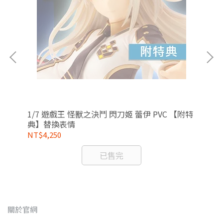
爾芭
1/7 遊戲王 怪獸之決鬥 閃刀姬 蕾伊 PVC 【附特
1/
典】替換表情
典
NT$4,250
NT
已售完
關於官網