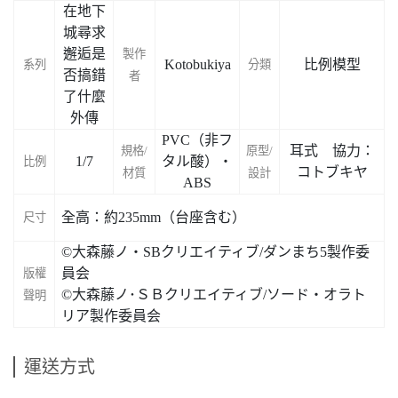
在地下
城尋求
邂逅是
製作
Kotobukiya
比例模型
系列
分類
否搞錯
者
了什麼
外傳
PVC（非フ
耳式 協力：
規格/
原型/
1/7
タル酸）・
比例
コトブキヤ
材質
設計
ABS
全高：約235mm（台座含む）
尺寸
©大森藤ノ・SBクリエイティブ/ダンまち5製作委
員会
版權
©大森藤ノ･ＳＢクリエイティブ/ソード・オラト
聲明
リア製作委員会
運送方式