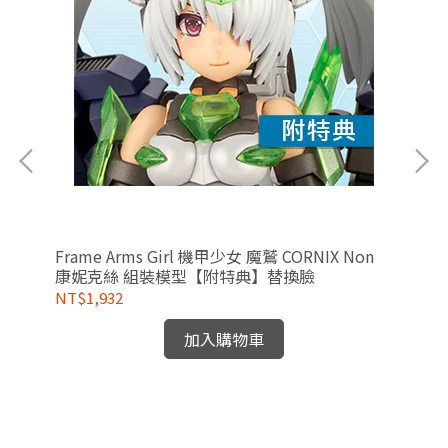
Frame Arms Girl 機甲少女 魔鷲 CORNIX Non
1/
康妮克絲 組裝模型【附特典】替換臉
典
水貼
NT$1,932
NT
加入購物車