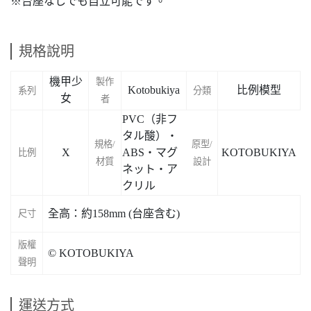
※台座なしでも自立可能です。
規格說明
機甲少
製作
Kotobukiya
比例模型
系列
分類
女
者
PVC（非フ
タル酸）・
規格/
原型/
X
ABS・マグ
KOTOBUKIYA
比例
材質
設計
ネット・ア
クリル
全高：約158mm (台座含む)
尺寸
版權
© KOTOBUKIYA
聲明
運送方式