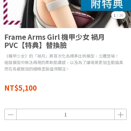
1
/
20
Frame Arms Girl 機甲少女 禍月
PVC【特典】替換臉
《機甲少女》的「禍月」將首次化為標準比例模型，立體登場！
組裝模型中無法再現的柔軟肌膚感，以及為了讓場景更加生動逼真
而在各處施加的細緻塗裝值得關注✨
NT$5,100