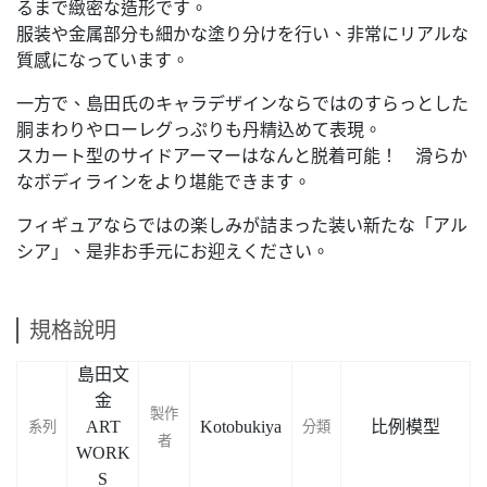
るまで緻密な造形です。
服装や金属部分も細かな塗り分けを行い、非常にリアルな
質感になっています。
一方で、島田氏のキャラデザインならではのすらっとした
胴まわりやローレグっぷりも丹精込めて表現。
スカート型のサイドアーマーはなんと脱着可能！ 滑らか
なボディラインをより堪能できます。
フィギュアならではの楽しみが詰まった装い新たな「アル
シア」、是非お手元にお迎えください。
規格說明
島田文
金
製作
ART
Kotobukiya
比例模型
系列
分類
者
WORK
S