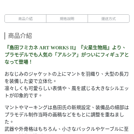
商品介紹
規格說明
運送方式
商品介紹
『島田フミカネ ART WORKS II』『火星生物局』より、
プラモデルでも人気の「アルシア」がついにフィギュアと
なって登場！
おなじみのジャケットの上にマントを羽織り、大型の長刀
を装備した姿で立体化。
凛々しくも可愛らしい表情や、風を感じる大きなシルエッ
トが印象的です。
マントやマーキングは島田氏の新規設定、装備品の細部は
プラモデル制作当時の画稿などをもとに調整を重ねまし
た。
武器や外骨格はもちろん、小さなバックルやケーブルに至