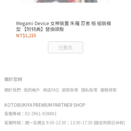
附特
Megami Device 女神裝置 朱羅 忍者 樞 組裝模
Me
型 【附特典】替換頭髮
型
NT$1,215
NT
已售完
關於官網
關於我們
我的帳戶
商店FAQ
退款政策
隱私政策
服務條款
KOTOBUKIYA PREMIUM PARTNER SHOP
客服專線：02-2961-9288#2
客服時間：週一至週五 9:30-12:30；13:30-17:30 (國定例假日休假)