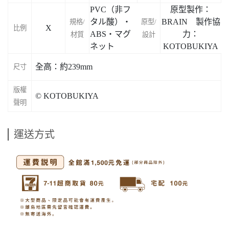
PVC（非フ
原型製作：
タル酸）・
BRAIN 製作協
規格/
原型/
X
比例
ABS・マグ
力：
材質
設計
ネット
KOTOBUKIYA
全高：約239mm
尺寸
版權
© KOTOBUKIYA
聲明
運送方式