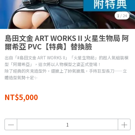
1
/
24
島田文金 ART WORKS II 火星生物局 阿
爾希亞 PVC【特典】替換臉
出自「#島田文金 ART WORKS II」「火星生物局」的超人氣組裝模
型「阿爾希亞」，這次將以人物模型之姿正式登場！
除了經典的夾克造型外，還披上了帥氣披風，手持巨型長刀——立
體造型氣勢十足✨
NT$5,000