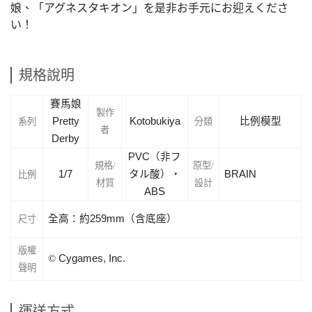
娘、「アグネスタキオン」を是非お手元にお迎えくださ
い！
規格說明
賽馬娘
製作
Pretty
Kotobukiya
比例模型
系列
分類
者
Derby
PVC
（非
フ
規格/
原型/
1/7
タル
酸）
・
BRAIN
比例
材質
設計
ABS
全高：約259mm（含底座）
尺寸
版權
©
Cygames, Inc.
聲明
運送方式