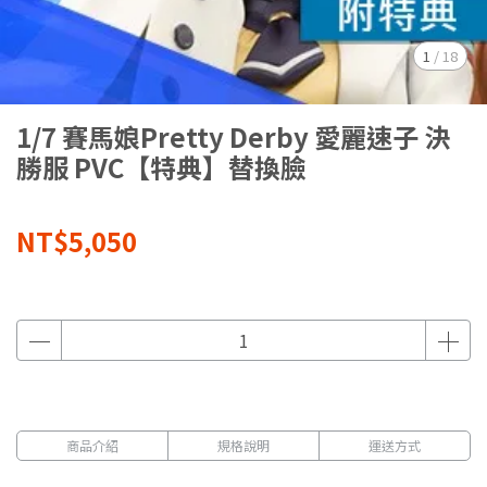
1
/
18
1/7 賽馬娘Pretty Derby 愛麗速子 決
勝服 PVC【特典】替換臉
NT$5,050
商品介紹
規格說明
運送方式