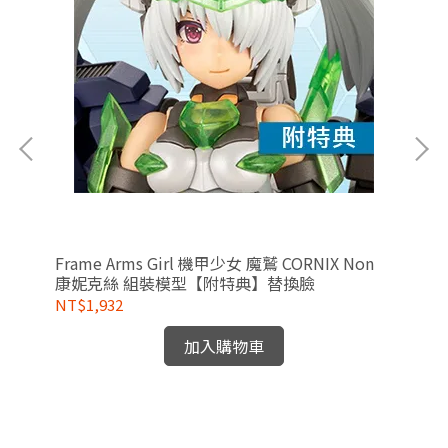
R
Frame Arms Girl 機甲少女 魔鷲 CORNIX Non
1/8 ARTFX J 咒術迴戰 五條悟 懷玉 玉折
康妮克絲 組裝模型【附特典】替換臉
PV
NT$1,932
NT
加入購物車