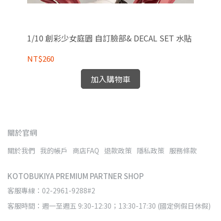
r.
1/8 ARTFX J 咒術迴戰 夏油傑 懷玉 玉折Ver
版 
1/10 創彩少女庭園 自訂臉部& DECAL SET 水貼
NT
NT$260
加入購物車
關於官網
關於我們
我的帳戶
商店FAQ
退款政策
隱私政策
服務條款
KOTOBUKIYA PREMIUM PARTNER SHOP
客服專線：02-2961-9288#2
客服時間：週一至週五 9:30-12:30；13:30-17:30 (國定例假日休假)