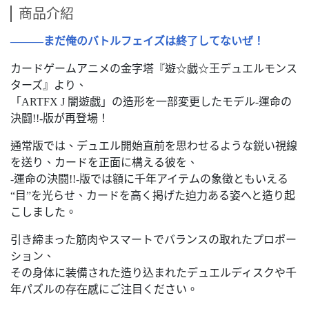
商品介紹
―――まだ俺のバトルフェイズは終了してないぜ！
カードゲームアニメの金字塔『遊☆戯☆王デュエルモンス
ターズ』より、
「ARTFX J 闇遊戯」の造形を一部変更したモデル-運命の
決闘!!-版が再登場！
通常版では、デュエル開始直前を思わせるような鋭い視線
を送り、カードを正面に構える彼を、
-運命の決闘!!-版では額に千年アイテムの象徴ともいえる
“目”を光らせ、カードを高く掲げた迫力ある姿へと造り起
こしました。
引き締まった筋肉やスマートでバランスの取れたプロポー
ション、
その身体に装備された造り込まれたデュエルディスクや千
年パズルの存在感にご注目ください。