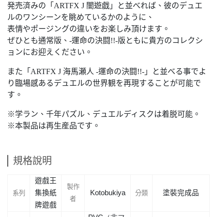
発売済みの「ARTFX J 闇遊戯」と並べれば、彼のデュエ
ルのワンシーンを眺めているかのように、
表情やポージングの違いをお楽しみ頂けます。
ぜひとも通常版、-運命の決闘!!-版ともに貴方のコレクシ
ョンにお迎えください。
また「ARTFX J 海馬瀬人 -運命の決闘!!-」と並べる事でよ
り臨場感あるデュエルの世界観を再現することが可能で
す。
※学ラン、千年パズル、デュエルディスクは着脱可能。
※本製品は再生産品です。
規格說明
遊戲王
製作
集換紙
Kotobukiya
塗裝完成品
系列
分類
者
牌遊戲