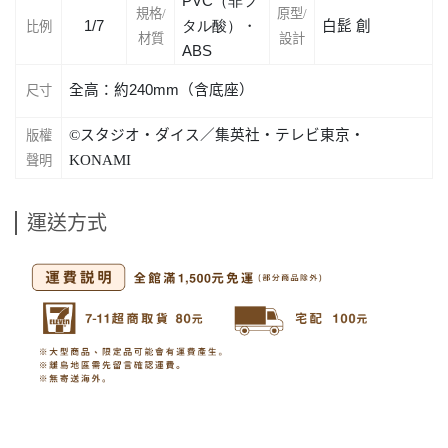
PVC（非フ
規格/
原型/
1/7
タル酸）・
白髭 創
比例
材質
設計
ABS
全高：約240mm（含底座
）
尺寸
©
スタジオ・ダイス／集英社・テレビ東京・
版權
KONAMI
聲明
運送方式