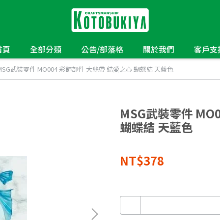
首頁
全部分類
公告/部落格
關於我們
客戶支
MSG武裝零件 MO004 彩飾部件 大絲帶 結愛之心 蝴蝶結 天藍色
MSG武裝零件 MO
蝴蝶結 天藍色
NT$378