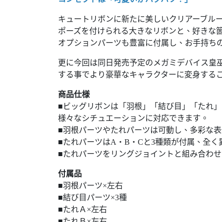
キュートリボンに新たに美しいクリアーブル
ポーズを付けられる大きなリボンと、好きな
オプションパーツも豊富に付属し、お手持ち
更に今回は同日発売予定のメガミデバイス皇巫
する事でより豪華なキャラクターに変身する
商品仕様
■ビッグリボンは「羽根」「結び目」「たれ」
様々なシチュエーションに対応できます。
■羽根パーツやたれパーツは可動し、多彩な
■たれパーツはA・B・Cと3種類が付属、全
■たれパーツをリングジョイントと組み合わ
付属品
■羽根パーツ×左右
■結び目パーツ×3種
■たれＡ×左右
■たれＢ×左右