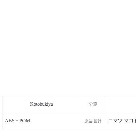
Kotobukiya
分類
ABS・POM
コマツ マコ
原型/設計