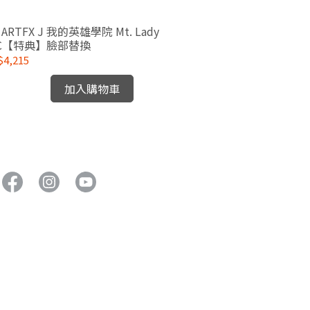
8 ARTFX J 我的英雄學院 Mt. Lady
Frame Arms G
VC【特典】臉部替換
芭絲 組裝模型
4,215
NT$2,520
加入購物車