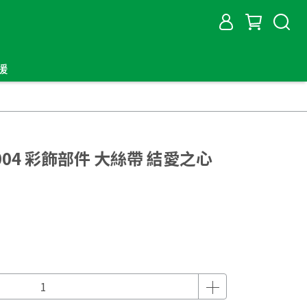
援
004 彩飾部件 大絲帶 結愛之心