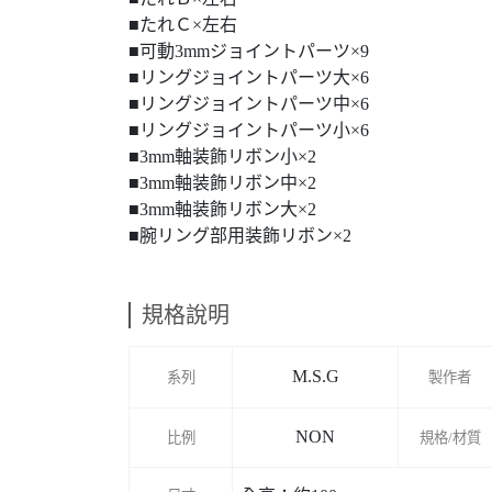
■たれＣ×左右
■可動3mmジョイントパーツ×9
■リングジョイントパーツ大×6
■リングジョイントパーツ中×6
■リングジョイントパーツ小×6
■3mm軸装飾リボン小×2
■3mm軸装飾リボン中×2
■3mm軸装飾リボン大×2
■腕リング部用装飾リボン×2
規格說明
M.S.G
系列
製作者
NON
比例
規格/材質