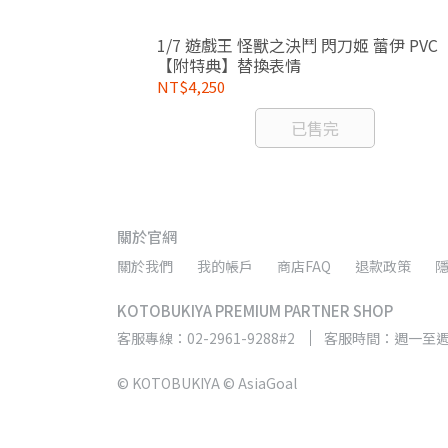
 魔鷲 ALBAS 艾爾
1/7 遊戲王 怪獸之決鬥 閃刀姬 蕾伊 PVC
器
【附特典】替換表情
NT$4,250
已售完
關於官網
關於我們
我的帳戶
商店FAQ
退款政策
KOTOBUKIYA PREMIUM PARTNER SHOP
客服專線：02-2961-9288#2
客服時間：週一至週五 9
© KOTOBUKIYA © AsiaGoal