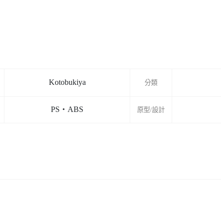
Kotobukiya
分類
PS・ABS
原型/設計