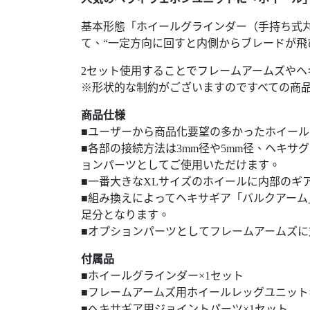
基本形態「ホイールグラインダー（手持ち式
て、“一定方向に回すと内側からブレードが飛
2セット使用することでフレームアームズや
※形状的な制約がございますのですべての商
商品仕様
■ユーザーから商品化要望の多かったホイー
■各部の接続方法は3mm径や5mm径、ヘキ
ョンパーツとしてご使用いただけます。
■一番大きなXLサイズのホイールに内部のギ
■組み換えによってヘキサギア「バルクアーム
足分となります。
■オプションパーツとしてフレームアームズに
付属品
■ホイールグラインダー×1セット
■フレームアームズ用ホイールレッグユニット
■ヘキサギア用ジョイントパーツ×1セット