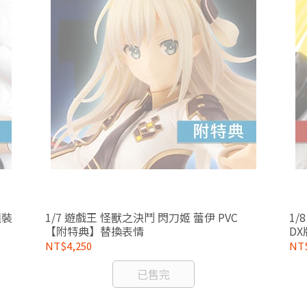
組裝
1/7 遊戲王 怪獸之決鬥 閃刀姬 蕾伊 PVC
1/8 ARTFX J 咒術迴戰 五條悟 懷玉 玉折V
【附特典】替換表情
DX
NT$4,250
NT$
已售完