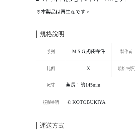
※本製品は再生産です。
規格說明
M.S.G武裝零件
系列
製作者
X
比例
規格/材質
全長：約145mm
尺寸
© KOTOBUKIYA
版權聲明
運送方式