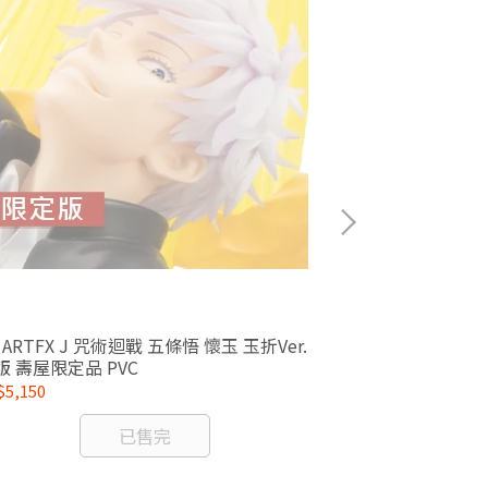
er.
1/24 Hexa G
版 壽屋限定品 PVC
BOOSTER PA
5,150
NT$575
已售完