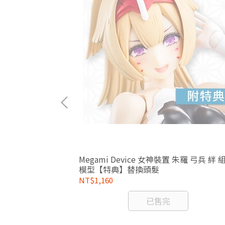
 擴充套件
Megami Device 女神裝置 朱羅 弓兵 絆 
砲 組裝模型
模型【特典】替換頭髮
NT$1,160
已售完