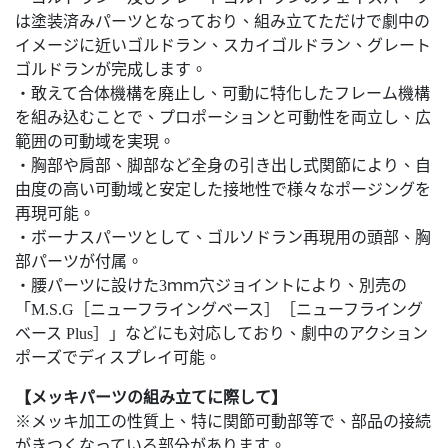
は塗装済みパーツとなっており、組み立てただけで劇中の
イメージに近いゴルドラン、スカイゴルドラン、グレート
ゴルドランが完成します。
・敢えて合体機構を廃止し、可動に特化したフレーム機構
を組み込むことで、プロポーションと可動性を両立し、広
範囲の可動域を実現。
・胸部や肩部、脚部など全身の引き出し式関節により、自
由度の高い可動域と安定した接地性で様々なポージングを
再現可能。
・ボーナスパーツとして、ゴルソドラン再現用の頭部、胸
部パーツが付属。
・腰パーツに設けた3ｍｍ穴ジョイントにより、別売の
「M.S.G［ニューフライングベース］［ニューフライング
ベース Plus］」などにも対応しており、劇中のアクション
ポーズでディスプレイ可能。
【メッキパーツの組み立てに際して】
※メッキ加工の性質上、特に関節可動部等で、部品の接続
がきつくなっている部分があります。