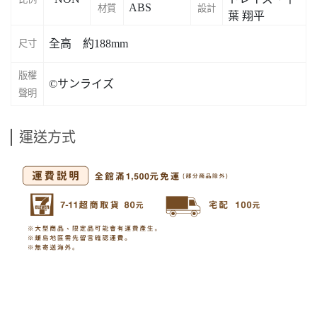
ABS
材質
設計
葉 翔平
全高 約188mm
尺寸
版權
©サンライズ
聲明
運送方式