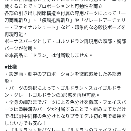
蔵することで、プロポーションと可動性を両立！
各部の引き出し関節構造や付属の専用パーツによって「一
刀両断斬り」、「疾風迅雷斬り」や「グレートアーチェリ
ー・ファイナルシュート」など、印象的な必殺技ポーズを
再現可能。
ボーナスパーツとして、ゴルソドラン再現用の頭部、胸部
パーツが付属。
※本商品に「ドラン」は付属致しません。
■仕様
・設定画、劇中のプロポーションを徹底追及した各部造
形。
・パーツの選択によって、ゴルドラン、スカイゴルドラ
ン、グレートゴルドランの3形態を再現可能。
・全身の細部までパーツによる色分けを徹底、フェイスパ
ーツは塗装済みパーツが付属することで、組み立てただけ
でほぼ劇中同様の色分けとなりプラモデル初心者で塗装を
しない方でも安心！
・ゴルドラン、及びグレートゴルドランのフェイスパーツ