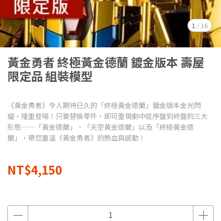
1
/
16
黃金勇者 終極黃金德蘭 鍍金版本 壽屋
限定品 組裝模型
《黃金勇者》令人期待已久的「終極黃金德蘭」鍍金版本金光閃
耀，隆重登場！只要替換零件，即可重現劇中從序盤到終盤的三大
形態——「黃金德蘭」、「天空黃金德蘭」以及「終極黃金德
蘭」，帶您重溫《黃金勇者》的熱血與感動！
NT$4,150