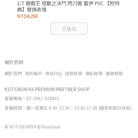
PVC
1/7 遊戲王 怪獸之決鬥 閃刀姬 蕾伊 PVC 【附特
Fr
典】替換表情
絲
NT$4,250
NT
已售完
關於官網
關於我們
我的帳戶
商店FAQ
退款政策
隱私政策
服務條款
KOTOBUKIYA PREMIUM PARTNER SHOP
客服專線：02-2961-9288#2
客服時間：週一至週五 9:30-12:30；13:30-17:30 (國定例假日休假)
© KOTOBUKIYA © AsiaGoal