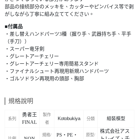
部品の接続部分のメッキを、カッターやピンバイス等で剥
がしながら丁寧に組み立ててください。
■付属品
・差し替えハンドパーツ3種（握り手、武器持ち手、平手
（手刀））
・スーパー竜牙剣
・グレートアーチェリー
・グレートアーチェリー専用簡易スタンド
・ファイナルシュート再現用新規ハンドパーツ
・ゴルソドラン再現用の頭部、胸部
規格說明
勇者王
製作
Kotobukiya
組裝模型
系列
分類
FINAL
者
株式会社アス
PS・PE・
規格/
原型/
NON
トレイズ、千
比例