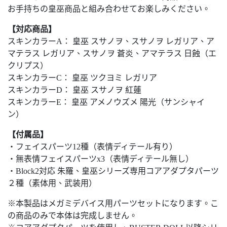
お手持ちの皇巫商品と組み合わせてお楽しみください。
【対応商品】
スキンカラーA： 皇巫 スサノヲ、スサノヲ レガリア、ア
マテラス レガリア、スサノヲ 蒼炎、アマテラス 日蝕（エ
クリプス）
スキンカラーC： 皇巫 ツクヨミ レガリア
スキンカラーD： 皇巫 スサノヲ 紅蓮
スキンカラーE： 皇巫 アメノウズメ 陽光（サンシャイ
ン）
【付属品】
・フェイスパーツ12種（表情ディテール有り）
・無表情フェイスパーツx3（表情ディテール無し）
・Block2対応 朱羅、皇巫シリーズ専用コアアダプタパーツ
２種（素体用、武装用）
※本製品はメガミデバイス用パーツセットになります。こ
の商品のみで本体は完成しません。