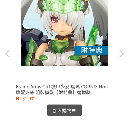
Frame Arms Girl 機甲少女 魔鷲 CORNIX Non
Me
康妮克絲 組裝模型【附特典】替換臉
型
NT$1,932
NT
加入購物車