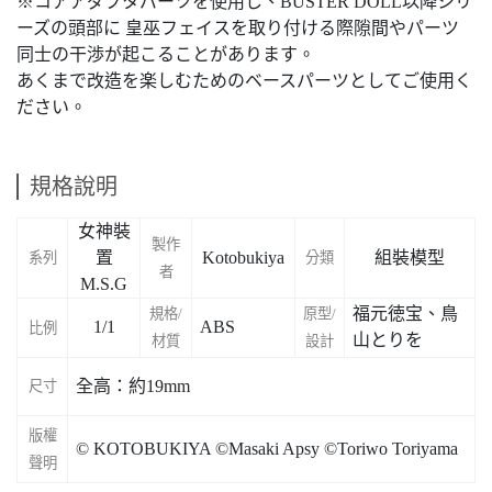
※コアアダプタパーツを使用し、BUSTER DOLL以降シリ
ーズの頭部に 皇巫フェイスを取り付ける際隙間やパーツ
同士の干渉が起こることがあります。
あくまで改造を楽しむためのベースパーツとしてご使用く
ださい。
規格說明
女神裝
製作
置
Kotobukiya
組裝模型
系列
分類
者
M.S.G
福元徳宝、鳥
規格/
原型/
1/1
ABS
比例
山とりを
材質
設計
全高：約19mm
尺寸
版權
© KOTOBUKIYA ©Masaki Apsy ©Toriwo Toriyama
聲明