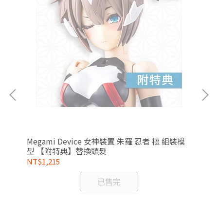
Megami Device 女神裝置 朱羅 忍者 樞 組裝模
型 【附特典】替換頭髮
NT$1,215
NT
已售完