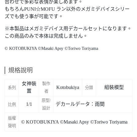
合わせで多彩な表情が楽しめます。
もちろんPUNI☆MOFU ラン以外のメガミデバイスシリー
ズでも使う事が可能です。
※本製品はメガミデバイス用デカールセットになります。
この商品のみで本体は完成しません。
© KOTOBUKIYA ©Masaki Apsy ©Toriwo Toriyama
規格說明
女神裝
製作
Kotobukiya
組裝模型
系列
分類
置
者
原型/
1/1
デカールデータ：雨間
比例
設計
版權
© KOTOBUKIYA ©Masaki Apsy ©Toriwo Toriyama
聲明