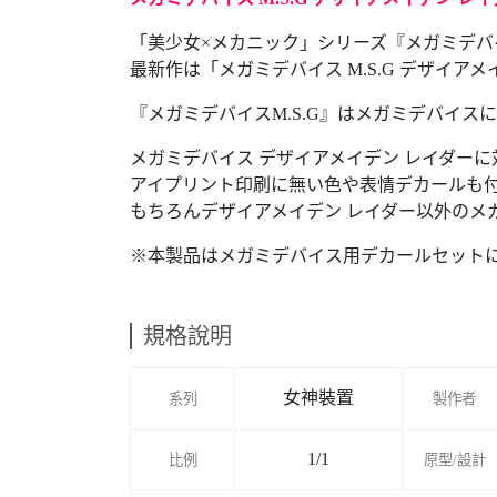
「美少女×メカニック」シリーズ『メガミデ
最新作は「メガミデバイス M.S.G デザイア
『メガミデバイスM.S.G』はメガミデバイ
メガミデバイス デザイアメイデン レイダー
アイプリント印刷に無い色や表情デカールも
もちろんデザイアメイデン レイダー以外のメ
※本製品はメガミデバイス用デカールセット
規格說明
女神裝置
系列
製作者
1/1
比例
原型/設計