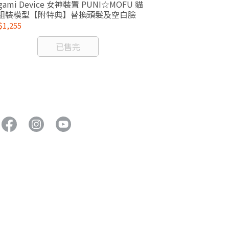
gami Device 女神裝置 PUNI☆MOFU 貓
1/24 Hexa G
 組裝模型【附特典】替換頭髮及空白臉
1,255
NT$792
已售完