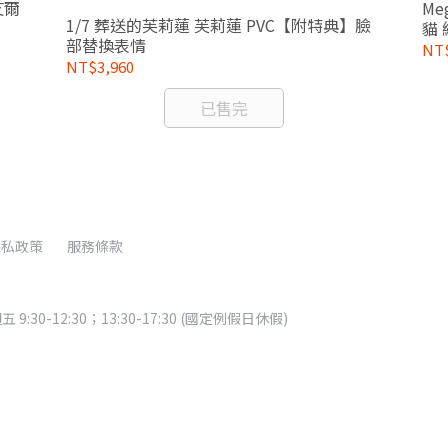
 艾爾
Me
1/7 葬送的芙莉蓮 芙莉蓮 PVC【附特典】臉
貓
部替換表情
NT$
NT$3,960
已售完
隱私政策
服務條款
:30-12:30；13:30-17:30 (國定例假日休假)