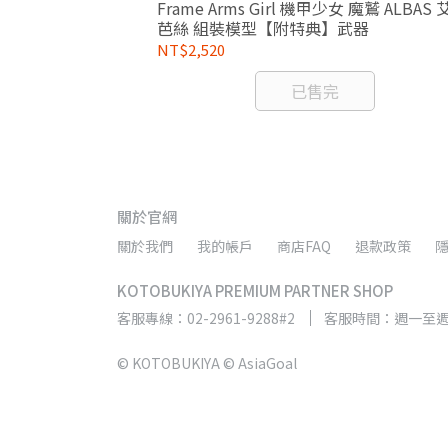
 擴充套件
Frame Arms Girl 機甲少女 魔鷲 ALBAS
K007 座艙 組裝模型
芭絲 組裝模型【附特典】武器
NT$2,520
已售完
關於官網
關於我們
我的帳戶
商店FAQ
退款政策
KOTOBUKIYA PREMIUM PARTNER SHOP
客服專線：02-2961-9288#2
客服時間：週一至週五 9
© KOTOBUKIYA © AsiaGoal