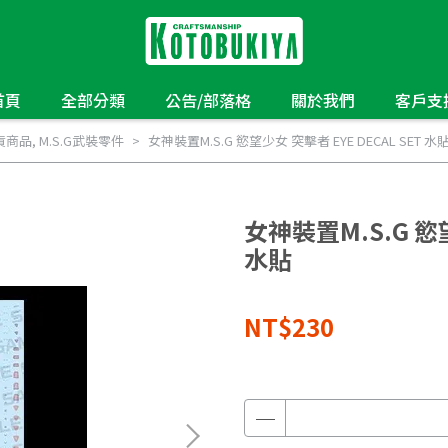
首頁
全部分類
公告/部落格
關於我們
客戶支
貨商品
,
M.S.G武裝零件
女神裝置M.S.G 慾望少女 突擊者 EYE DECAL SET 水
女神裝置M.S.G 慾望
水貼
NT$230