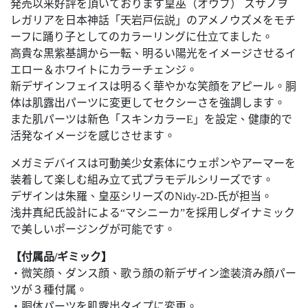
発売以来好評を頂いております皇巫（オウブ） スサノヲ
レガリアを日本神話「天岩戸伝説」のアメノウズメをモチ
ーフに踊り子としてのカラーリングに仕立てました。
高貴な黒紫基調から一転、明るい陽光をイメージさせるイ
エロー＆ホワイトにカラーチェンジ。
新デザインフェイスは明るく華やかな笑顔をアピール。胴
体は肌露出パーツに変更してセクシーさを強調します。
また肌パーツは新色「スキンカラーE」を設定、健康的で
活発なイメージを感じさせます。
メガミデバイスは可動美少女素体にウェポンやアーマーを
装着して楽しむ組み立て式プラモデルシリーズです。
デザインは朱羅、皇巫シリーズのNidy-2D-氏が担当。
浅井真紀氏設計による“マシニーカ”を採用しダイナミック
で美しいポージングが可能です。
【付属品/ギミック】
・微笑顔、ダンス顔、歌う顔の新デザイン塗装済み顔パー
ツが３種付属。
・胴体パーツを肌露出タイプに変更。