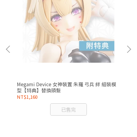
型
Megami Device 女神裝置 朱羅 弓兵 絆 組裝模
Fr
型【特典】替換頭髮
絲
NT$1,160
NT
已售完