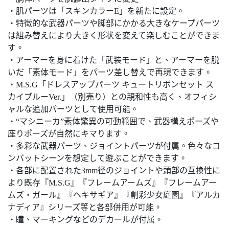
・肌パーツは「スキンカラーE」を新たに設定。
・特徴的な武器パーツや脚部にかかる大きなケープパーツ
は組み替えにより大きく形状を変えて楽しむことができま
す。
・アーマーを身に着けた「武装モード」と、アーマーを脱
いだ「素体モード」をパーツ差し替えで再現できます。
・M.S.G「ドレスアップパーツ キュートリボンセット ス
カイブルーVer.」（別売り）との親和性も高く、オフィシ
ャルな追加パーツとして使用可能。
・“マシニーカ”素体驚異の可動範囲で、武器構えポーズや
座りポーズが自然にキマります。
・多彩な武器パーツ、ジョイントパーツが付属。色々なコ
ンバットシーンを想定して遊ぶことができます。
・各部に配置された3mm径のジョイントや頭部の互換性に
より既存『M.S.G』『フレームアームズ』『フレームアー
ムズ・ガール』『ヘキサギア』『創彩少女庭園』『アルカ
ナディア』シリーズ等と各部併用が可能。
・瞳、マーキングなどのデカールが付属。