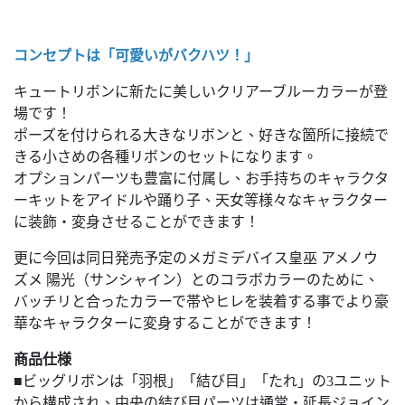
コンセプトは「可愛いがバクハツ！」
キュートリボンに新たに美しいクリアーブルーカラーが登
場です！
ポーズを付けられる大きなリボンと、好きな箇所に接続で
きる小さめの各種リボンのセットになります。
オプションパーツも豊富に付属し、お手持ちのキャラクタ
ーキットをアイドルや踊り子、天女等様々なキャラクター
に装飾・変身させることができます！
更に今回は同日発売予定のメガミデバイス皇巫 アメノウ
ズメ 陽光（サンシャイン）とのコラボカラーのために、
バッチリと合ったカラーで帯やヒレを装着する事でより豪
華なキャラクターに変身することができます！
商品仕様
■ビッグリボンは「羽根」「結び目」「たれ」の3ユニット
から構成され、中央の結び目パーツは通常・延長ジョイン