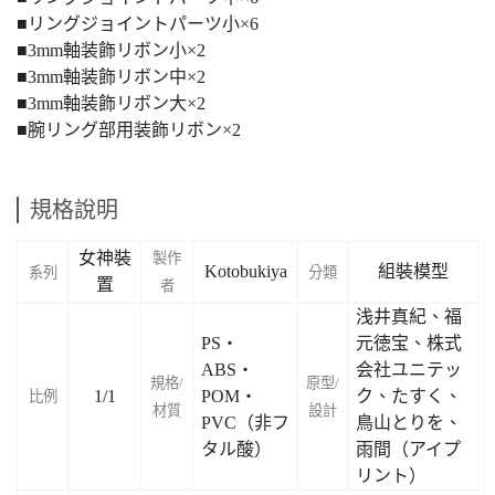
■リングジョイントパーツ小×6
■3mm軸装飾リボン小×2
■3mm軸装飾リボン中×2
■3mm軸装飾リボン大×2
■腕リング部用装飾リボン×2
規格說明
女神裝
製作
Kotobukiya
組裝模型
系列
分類
置
者
浅井真紀、福
PS・
元徳宝、株式
ABS・
会社ユニテッ
規格/
原型/
1/1
POM・
ク、たすく、
比例
材質
設計
PVC（非フ
鳥山とりを、
タル酸）
雨間（アイプ
リント）