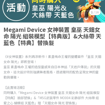
1
/
16
Megami Device 女神裝置 皇巫 天鈿女
命 陽光 組裝模型【特典版】&大絲帶 天
藍色【特典】替換髮
《#女神裝置》系列再添新作！素盞嗚命王權的變體套件「皇巫 天鈿
女命 陽光」即將登場！
皇巫 素盞嗚命 王權的造型靈感來自日本神話「天岩戶傳說」的天鈿
女命，這次設計特別強調舞者風格，透過獨特的配色呈現女神的靈
動與優雅。
【此賣場活動】
同時購入「Megami Device 女神裝置 皇巫 天鈿女命 陽光 組裝模型
【特典】 臉部替換」&「MSG武裝零件 MO004 彩飾部件 大絲帶 結
愛之心 蝴蝶結 天藍色」贈「天鈿女命 陽光 替換髮」