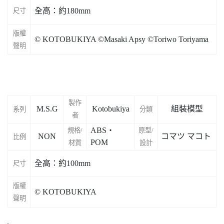
全高：約180mm
尺寸
版權
© KOTOBUKIYA ©Masaki Apsy ©Toriwo Toriyama
聲明
製作
M.S.G
Kotobukiya
組裝模型
系列
分類
者
ABS・
規格/
原型/
NON
コマツ マコト
比例
POM
材質
設計
全高：約100mm
尺寸
版權
© KOTOBUKIYA
聲明