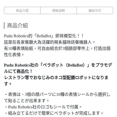
商品介紹
規格說明
運送方式
商品介紹
Pudu Robotics的「BellaBot」即将模型化！！
這是在各家餐廳大為活躍的萌系貓咪送餐機器人。
有10種表情貼紙，可自由組合於3個臉部零件上，打造出個
性化表情。
Pudu Robotics社の「ベラボット（BellaBot）」をプラモデ
ルにて商品化！
レストラン等でおなじみのネコ型配膳ロボットになりま
す。
・表情は、3個の顔パーツに10種の表情シールから選択し
て貼ることが出来ます。
・Pudu Robotics社のロゴもシールで付属。
・組み立てるだけで簡単にベラボットが完成します。