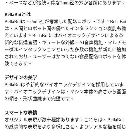
・ベースなどが接続可能な3mm径の穴が各所にあります。
BellaBotとは
BellaBotは、Pudu社が考案した配送ロボットです。BellaBot
は、人間とロボット間の優れたインタラクション機能も備
えています。BellaBotにはバイオニックデザインによる革
新的な伝達言語、キュートな外観、AI音声機能、マルチモ
ーダルインタラクションといった多数の機能が新たに追加
されており、ユーザーはかつてない食品配送ロボットを体
験できます。
デザインの美学
BellaBotは革新的なバイオニックデザインを採用していま
す。バイオニックデザインは、マシン本体の高さから画面
の傾き、形状曲線まで完璧です。
スマートな表情
オリジナル表現が数十種類あります。これらは、BellaBot
の感情的な表現をより多様化させ、よりリアルな猫を感じ