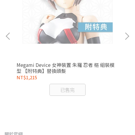
Megami Device 女神裝置 朱羅 忍者 樞 組裝模
Me
型 【附特典】替換頭髮
型
水貼
NT$1,215
NT
已售完
關於官網