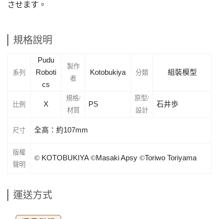
させます。
規格說明
Pudu
製作
Roboti
Kotobukiya
組裝模型
系列
分類
者
cs
規格/
原型/
X
PS
石井
歩
比例
材質
設計
全高：約107mm
尺寸
版權
©
KOTOBUKIYA
©
Masaki Apsy
©
Toriwo Toriyama
聲明
運送方式