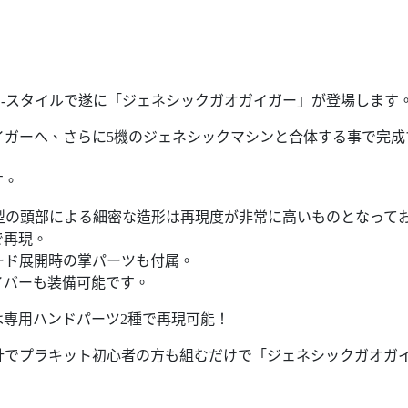
」
-スタイルで遂に「ジェネシックガオガイガー」が登場します
イガーへ、さらに5機のジェネシックマシンと合体する事で完成
す。
型の頭部による細密な造形は再現度が非常に高いものとなって
で再現。
ード展開時の掌パーツも付属。
イバーも装備可能です。
専用ハンドパーツ2種で再現可能！
計でプラキット初心者の方も組むだけで「ジェネシックガオガ