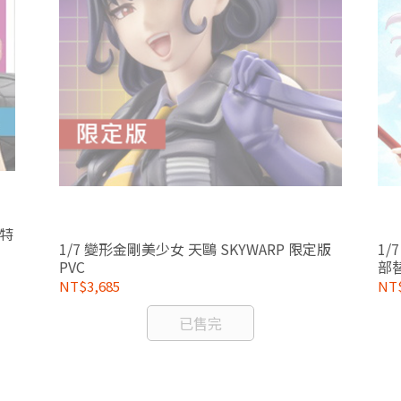
【特
1/7 變形金剛美少女 天鷗 SKYWARP 限定版
1/
PVC
部
NT$3,685
NT$
已售完