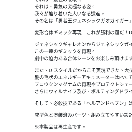
それは、勇気の究極なる姿。
我々が辿り着いた大いなる遺産。
その名は「勇者王ジェネシックガオガイガー
変形合体ギミック再現！これが勝利の鍵だ！D
ジェネシックギャレオンからジェネシックガ
この一連のギミックを再現。
劇中の迫力ある合体シーンをお楽しみ頂けま
また、D-スタイルだからこそ実現できた、大
髪の毛状のエネルギーアキュメーターはPVC
ブロウクンマグナムの再現やプロテクトシェ
さらにウィルナイフ及び、ボルティングドラ
そして、必殺技である「ヘルアンドヘブン」は
成型色と塗装済みパーツ、組み立てやすい設
※本製品は再生産です。