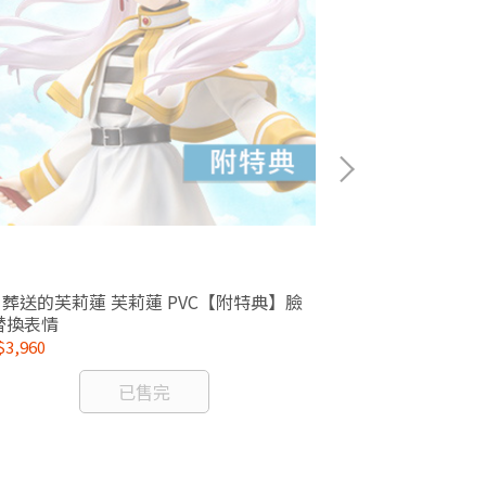
1/8 ARTFX J 咒術迴戰 五條悟 懷玉 玉折Ver.
7 葬送的芙莉蓮 芙莉蓮 PVC【附特典】臉
PVC
替換表情
NT$3,740
3,960
已售完