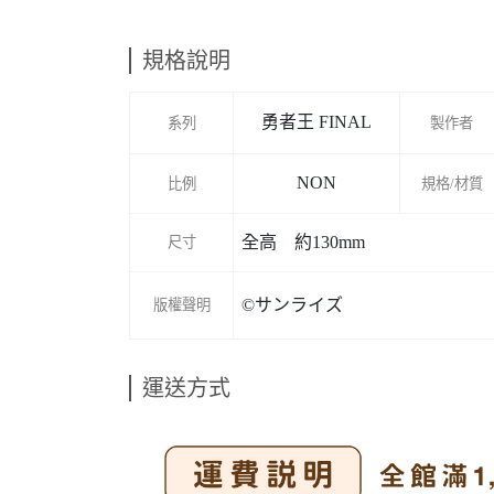
規格說明
勇者王 FINAL
系列
製作者
NON
比例
規格/材質
全高 約130mm
尺寸
©サンライズ
版權聲明
運送方式