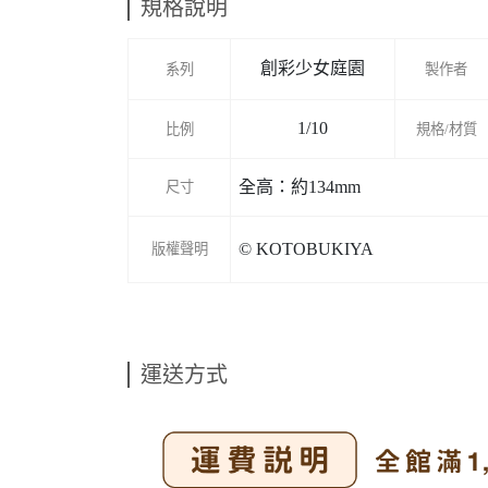
規格說明
創彩少女庭園
系列
製作者
1/10
比例
規格/材質
全高：約134mm
尺寸
© KOTOBUKIYA
版權聲明
運送方式