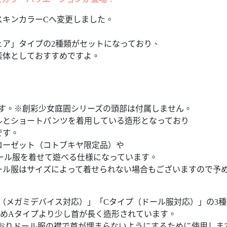
スキンカラーCへ変更しました。
ェア」タイプの2種類がセットになっており、
素体としておすすめですよ。
ます。※創彩少女庭園シリーズの頭部は付属しません。
ルとショートパンツを着用している造形となっており
です。
ローゼット（コトブキヤ限定品）や
ドール服を着せて遊べる仕様になっています。
ール服はサイズによって着せられない場合もございますので予
（メガミデバイス対応）」「Cタイプ（ドール服対応）」の3
ためAタイプより少し首が長く造形されています。
ておりドール服の襟で首が埋まらないようにするために使用しま