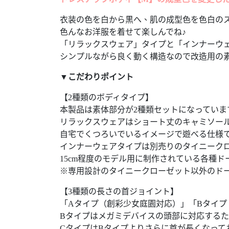
衣装の色を白から黒へ、肌の成型色を色白の
色んなお洋服を着せて楽しんでね♪
「リラックスウェア」タイプと「インナーウ
シンプルながら良く動く構造なので改造用の
▼こだわりポイント
【2種類のボディタイプ】
本製品は素体部分が2種類セットになってい
リラックスウェアはショート丈のキャミソー
自宅でくつろいでいるイメージで遊べる仕様
インナーウェアタイプは別売りのタイニーク
15cm程度のモデル用に制作されている各種
※専用設計のタイニークローゼット以外のド
【3種類の長さの首ジョイント】
「Aタイプ（創彩少女庭園対応）」「Bタイプ
Bタイプはメガミデバイスの頭部に対応する
CタイプはBタイプよりさらに首が長くなっ