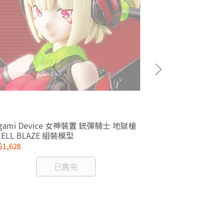
gami Device 女神裝置 銃彈騎士 地獄槍
1/8 ARTFX J
兵HELL BLAZE 組裝模型
1,628
NT$3,960
已售完