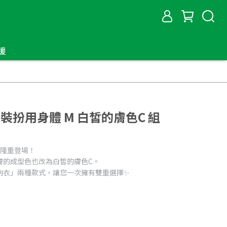
援
園 裝扮用身體 M 白皙的膚色C 組
M】隆重登場！
膚的成型色也改為白皙的膚色C。
內衣」兩種款式，讓您一次擁有雙重選擇✨