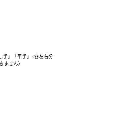
し手」「平手」×各左右分
できません）