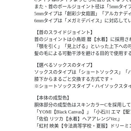
また、首のボールジョイント径は「5mmタイ
5mmタイプは「創彩少女庭園」「アルカナデ
6mmタイプは「メガミデバイス」に対応して
【首のスライドジョイント】
首のジョイントは小鳥遊 暦【水着】に採用
「顎を引く」「見上げる」といった上下への
髪の毛による可動干渉を避ける目的で使用す
【選べるソックスのタイプ】
ソックスのタイプは「ショートソックス」「
膝下からまるごと交換する方式です。
※ショートソックスタイプ・ハイソックスタ
【本体の成型色】
胴体部分の成型色はスキンカラーCを採用し
「YOMI【Black Canvas】」「小石川
「佐伯 リツカ【水着】ヘアアレンジVer.」
「虹村 映美【令法高等学校・夏服】ドリーミ