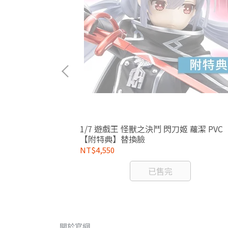
翔陽 PVC
1/7 遊戲王 怪獸之決鬥 閃刀姬 蘿潔 PVC
【附特典】替換臉
NT$4,550
已售完
關於官網