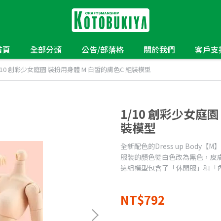
首頁
全部分類
公告/部落格
關於我們
客戶支
/10 創彩少女庭園 裝扮用身體 M 白皙的膚色C 組裝模型
1/10 創彩少女庭
裝模型
全新配色的Dress up Body【
服裝的顏色從白色改為黑色，皮
這組模型包含了「休閒服」和「
NT$792