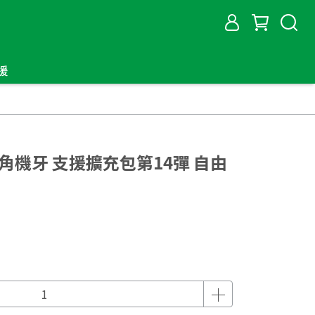
援
ar六角機牙 支援擴充包第14彈 自由