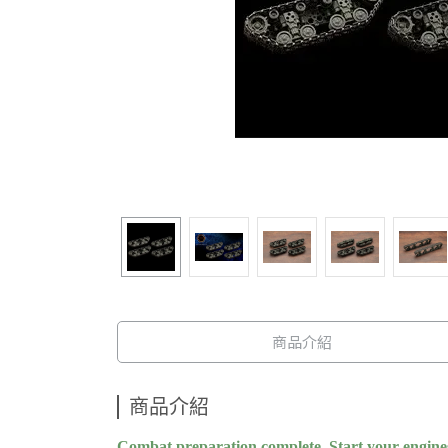
商品介紹
商品介紹
Combat preparation complete. Start your engine