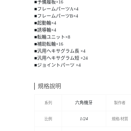
■予備履板×16
■フレームパーツA×4
■フレームパーツB×4
■起動輪×4
■誘導輪×4
■転輪ユニット×8
■補助転輪×16
■汎用ヘキサグラム長 ×4
■汎用ヘキサグラム短 ×24
■ジョイントパーツ ×4
規格說明
六角機牙
系列
製作者
1/24
比例
規格/材質