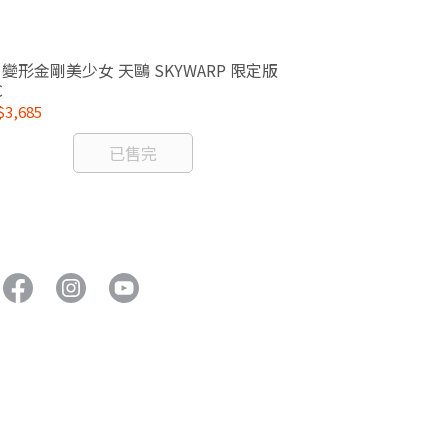
Frame Arms G
7 變形金剛美少女 天鷗 SKYWARP 限定版
芭絲 組裝模型
C
NT$2,520
3,685
已售完