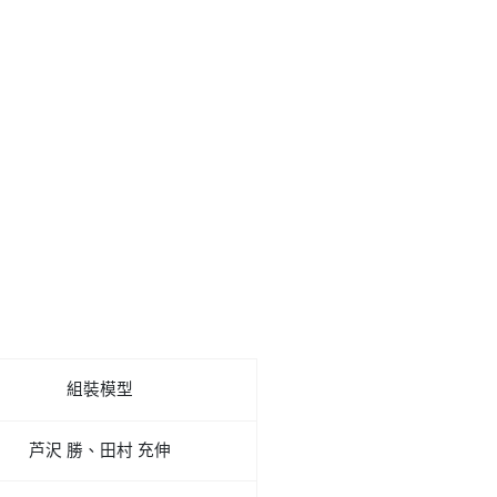
組裝模型
芦沢 勝、田村 充伸