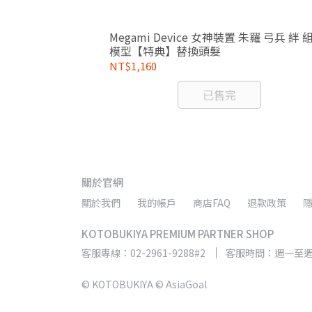
 魔鷲 ALBAS 艾爾
Megami Device 女神裝置 朱羅 弓兵 絆 
器
模型【特典】替換頭髮
NT$1,160
已售完
關於官網
關於我們
我的帳戶
商店FAQ
退款政策
KOTOBUKIYA PREMIUM PARTNER SHOP
客服專線：02-2961-9288#2
客服時間：週一至週五 9
© KOTOBUKIYA © AsiaGoal