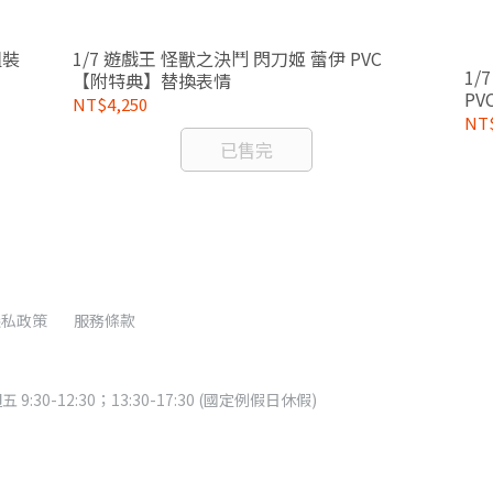
組裝
1/7 遊戲王 怪獸之決鬥 閃刀姬 蕾伊 PVC
1/
【附特典】替換表情
PV
NT$4,250
NT$
已售完
隱私政策
服務條款
:30-12:30；13:30-17:30 (國定例假日休假)