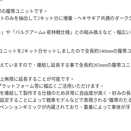
群の履帯ユニットです。
ニットのみを抽出して2キット分に増量、ヘキサギア共通のダー
」や「バルクアームα 密林戦仕様」との組み換えなど、幅広
帯ユニットを2キット分セットしましたので全長約140mmの履
えていますので、連結し延長する事で全長約265mmの履帯ユ
論上無限に延長することが可能です。
プラットフォーム等に幅広くご活用いただけます。
ツを連結して製作する仕様のため非常に自由度が高く、好みの
設定することによって戦車モデルなどで表現される“履帯のた
スペンションギミックが内蔵されており、重量によって車体が浮