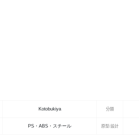
Kotobukiya
分類
PS・ABS・スチール
原型/設計