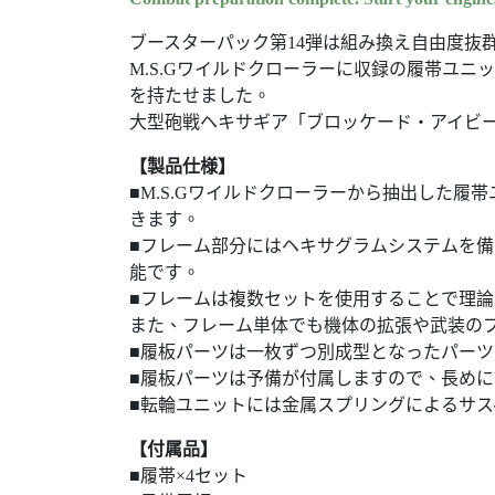
ブースターパック第14弾は組み換え自由度抜
M.S.Gワイルドクローラーに収録の履帯ユ
を持たせました。
大型砲戦ヘキサギア「ブロッケード・アイビー
【製品仕様】
■M.S.Gワイルドクローラーから抽出した履
きます。
■フレーム部分にはヘキサグラムシステムを備
能です。
■フレームは複数セットを使用することで理
また、フレーム単体でも機体の拡張や武装の
■履板パーツは一枚ずつ別成型となったパー
■履板パーツは予備が付属しますので、長めに
■転輪ユニットには金属スプリングによるサ
【付属品】
■履帯×4セット