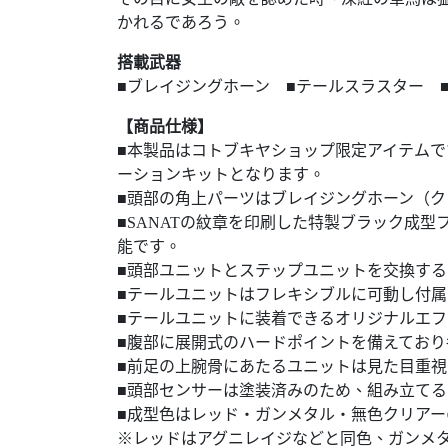
かれるであろう。
搭載武器
■ブレイジングホーン ■テールスラスター 
【商品仕様】
■本製品はコトブキヤショップ限定アイテム
ーションキットとなります。
■頭部の角上パーツはブレイジングホーン（クリ
■SANATの紋章を印刷した特製ブラック成
能です。
■頭部ユニットとステップユニットを交換す
■テールユニットはフレキシブルに可動し付
■テールユニットに装着できるオリジナルエ
■腹部に展開式のハードポイントを備えてお
■前足の上腕骨にあたるユニットは見た目重
■頭部センサーは塗装済みのため、組み立て
■成型色はレッド・ガンメタル・無色クリアー
※レッドはアグニレイジなどと同色、ガンメ