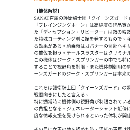
【機体解説】
SANAT直属の護衛騎士団「クイーンズガー
「ブレインジングホーン」は高純度の碑晶質
た「ディセプション・リピーター」は敵の索
た特殊コーティング剤に端を発するもので、
る効果がある。騎乗時はガバナーの背部ヘキ
の補佐を担う。テールスラスターはクリミナ
この機体はジーク・スプリンガーの中でも特
することで視野角を制限、また機体制御用の
ーンズガードのジーク・スプリンガーは本来
これらは護衛騎士団「クイーンズガード」の
戦闘向きにしたと言える。
特に通常時に機体側の視野角が制限されてい
の負担となる。ジェネレーターシャフト近傍
度な情報支援を受けられるといった体制が関
その目に女王の敵を認めた時、深紅の軍馬は