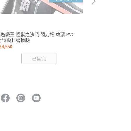
7 遊戲王 怪獸之決鬥 閃刀姬 蘿潔 PVC
1/8 ARTFX J 咒術迴戰 五條悟 懷玉 玉折Ver.
附特典】替換臉
PVC
4,550
NT$3,740
已售完