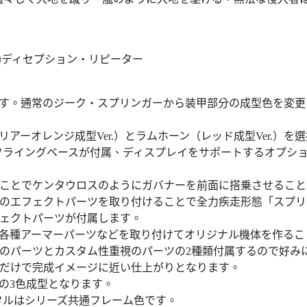
■ディセプション・リピーター
です。通常のジーク・スプリンガーから装甲部分の成型色を変
アーオレンジ成型Ver.）とラムホーン（レッド成型Ver.）
型フライングベースが付属、ディスプレイをサポートするオプシ
ることでケンタウロスのようにガバナーを前面に搭乗させること
属のエフェクトパーツを取り付けることで全力疾走形態「スプ
フェクトパーツが付属します。
り各種アーマーパーツなどを取り付けてオリジナル機体を作るこ
視のパーツとカスタム性重視のパーツの2種類付属するので好み
るだけで完成イメージに近い仕上がりとなります。
の3色成型となります。
タルはシリーズ共通フレーム色です。