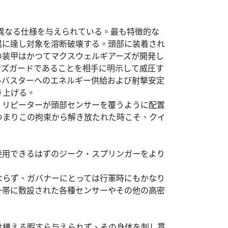
は異なる仕様を与えられている。最も特徴的な
温に達し対象を溶断破壊する。頭部に装着され
の装甲はかつてマクスウェルギアーズが開発し
ンズガードであることを相手に明示して威圧す
ルバスターへのエネルギー供給および射撃安定
き上げる。
・リピーターが頭部センサーを覆うように配置
つまりこの拘束から解き放たれた時こそ、クイ
使用できるはずのジーク・スプリンガーをより
ならず、ガバナーにとっては行軍時にもかなり
一帯に敷設された各種センサーやその他の高密
は構える暇すら与えられず、その身体を刺し貫