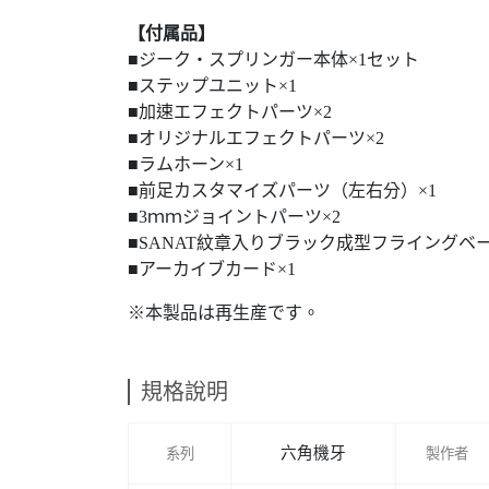
【付属品】
■ジーク・スプリンガー本体×1セット
■ステップユニット×1
■加速エフェクトパーツ×2
■オリジナルエフェクトパーツ×2
■ラムホーン×1
■前足カスタマイズパーツ（左右分）×1
■3ｍｍジョイントパーツ×2
■SANAT紋章入りブラック成型フライングベー
■アーカイブカード×1
※本製品は再生産です。
規格說明
六角機牙
系列
製作者