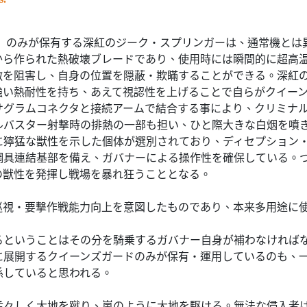
ド」のみが保有する深紅のジーク・スプリンガーは、通常機と
から作られた熱破壊ブレードであり、使用時には瞬間的に超高
敵を阻害し、自身の位置を隠蔽・欺瞞することができる。深紅
強い熱耐性を持ち、あえて視認性を上げることで自らがクイー
サグラムコネクタと接続アームで結合する事により、クリミナ
ルバスター射撃時の排熱の一部も担い、ひと際大きな白烟を噴
に獰猛な獣性を示した個体が選別されており、ディセプション
綱具連結基部を備え、ガバナーによる操作性を確保している。
の獣性を発揮し戦場を暴れ狂うこととなる。
巡視・要撃作戦能力向上を意図したものであり、本来多用途に
るということはその分を騎乗するガバナー自身が補わなければ
に展開するクイーンズガードのみが保有・運用しているのも、
係していると思われる。
猛々しく大地を蹴り、嵐のように大地を駆ける。無法な侵入者