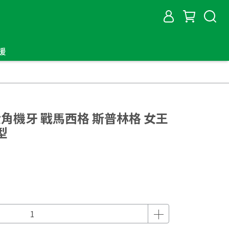
援
ar 六角機牙 戰馬西格 斯普林格 女王
型