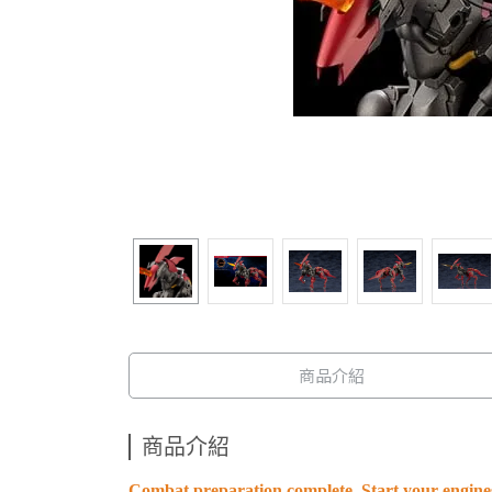
商品介紹
商品介紹
Combat preparation complete. Start your engine