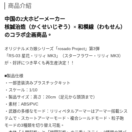
商品介紹
中国の2大ホビーメーカー
核誠治造（かくせいじぞう）× 和模線（わもせん）
のコラボ企画商品。
オリジナルメカ娘シリーズ「rosado Project」第3弾
「RS-03 星花・リリィ MK3」（スターフラワー・リリィ MK3）
が、好評につき早くも再生産決定！！
■製品仕様
・一部塗装済みプラスチックキット
・スケール：1/10
・製品サイズ：高さ：20cm（足元から頭頂まで）
・素材：ABS/PVC
・武器の多様なモード：リリィペタルアーマーはアーマー搭載シス
テムで、スカートアーマーモード、複合シールドモード、粒子砲
モードの3種類を切り替え可能。