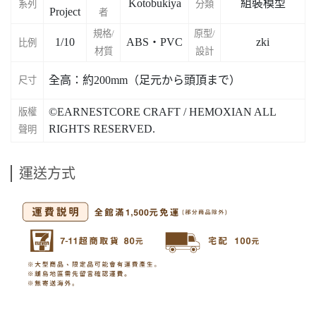
Kotobukiya
組裝模型
系列
分類
Project
者
規格/
原型/
1/10
ABS・PVC
zki
比例
材質
設計
全高：約200mm（足元から頭頂まで）
尺寸
©EARNESTCORE CRAFT / HEMOXIAN ALL
版權
RIGHTS RESERVED.
聲明
運送方式