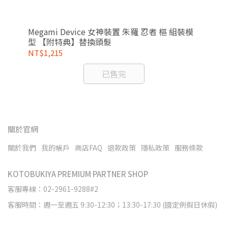
特
Megami Device 女神裝置 朱羅 忍者 樞 組裝模
Fr
型 【附特典】替換頭髮
康
NT$1,215
NT
已售完
關於官網
關於我們
我的帳戶
商店FAQ
退款政策
隱私政策
服務條款
KOTOBUKIYA PREMIUM PARTNER SHOP
客服專線：02-2961-9288#2
客服時間：週一至週五 9:30-12:30；13:30-17:30 (國定例假日休假)