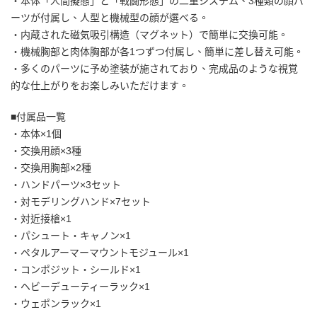
・本体「人間擬態」と「戦闘形態」の二重システム、3種類の顔パ
ーツが付属し、人型と機械型の顔が選べる。
・内蔵された磁気吸引構造（マグネット）で簡単に交換可能。
・機械胸部と肉体胸部が各1つずつ付属し、簡単に差し替え可能。
・多くのパーツに予め塗装が施されており、完成品のような視覚
的な仕上がりをお楽しみいただけます。
■付属品一覧
・本体×1個
・交換用顔×3種
・交換用胸部×2種
・ハンドパーツ×3セット
・対モデリングハンド×7セット
・対近接槍×1
・パシュート・キャノン×1
・ペタルアーマーマウントモジュール×1
・コンポジット・シールド×1
・ヘビーデューティーラック×1
・ウェポンラック×1