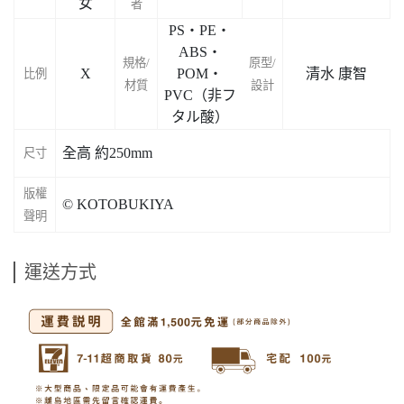
女
者
PS・PE・
ABS・
規格/
原型/
X
POM・
清水 康智
比例
材質
設計
PVC（非フ
タル酸）
全高 約250mm
尺寸
版權
© KOTOBUKIYA
聲明
運送方式