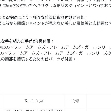
に3mm穴の空いたヘキサグラム形状のジョイントとなってお
による接続により、様々な位置に取り付けが可能。
際に前から関節ジョイントが見えない美しい脚線美と広範囲な
な手を組んだ手首が1種付属。
M.S.G、フレームアームズ、フレームアームズ・ガール シリ
S.G、フレームアームズ、フレームアームズ・ガール シリーズ
スの頭部を接続するための首パーツが付属。
Kotobukiya
分類