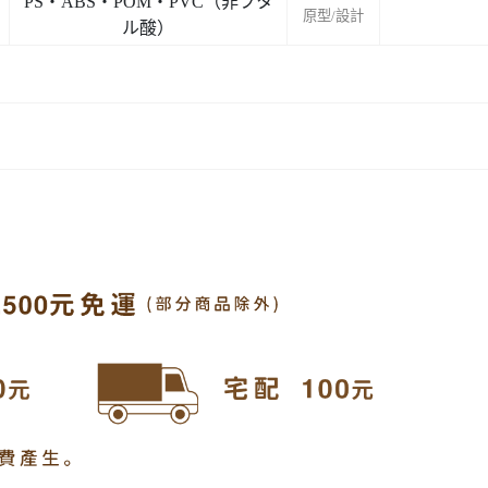
PS・ABS・POM・PVC（非フタ
原型/設計
ル酸）