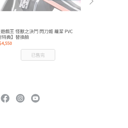
7 遊戲王 怪獸之決鬥 閃刀姬 蘿潔 PVC
1/8 ARTFX J
附特典】替換臉
4,550
NT$3,784
已售完