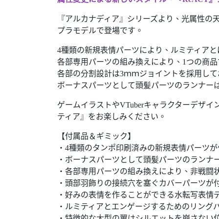
『アルカナディア』シリーズより、光属性の天使
プラモデルで登場です。
4種類の新規表情パーツにより、ルミティア
各部専用パーツの組み換えにより、1つの商
各部の分割設計は3ｍｍジョイントを採用し
ボーナスパーツとして頭髪パーツのランナー
ゲームイラストやVTuberキャラクターデザ
ティア』をお楽しみください。
【付属品＆ギミック】
・4種類のタンポ印刷済みの新規表情パーツが
・ボーナスパーツとして頭髪パーツのランナ
・各部専用パーツの組み換えにより、非戦闘
・頭部羽飾りの接続穴を塞ぐカバーパーツが
・好みの表情を作ることができる水転写表情
・ルミティアとエンゲージするためのリング
・特徴的な大型の翼はシルエットを崩さない