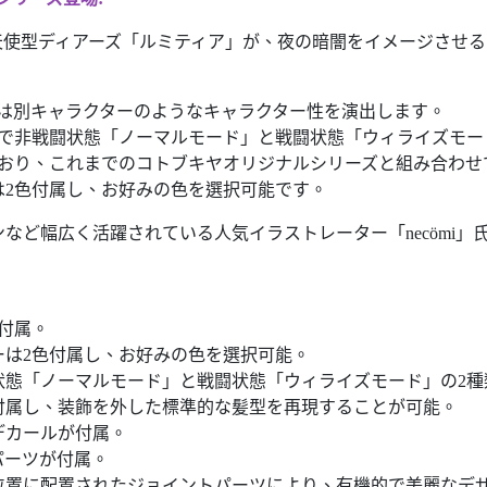
型ディアーズ「ルミティア」が、夜の暗闇をイメージさせる闇属性V
とは別キャラクターのようなキャラクター性を演出します。
品で非戦闘状態「ノーマルモード」と戦闘状態「ウィライズモー
ており、これまでのコトブキヤオリジナルシリーズと組み合わせ
は2色付属し、お好みの色を選択可能です。
インなど幅広く活躍されている人気イラストレーター「necömi
付属。
ーは2色付属し、お好みの色を選択可能。
状態「ノーマルモード」と戦闘状態「ウィライズモード」の2種
付属し、装飾を外した標準的な髪型を再現することが可能。
デカールが付属。
パーツが付属。
位置に配置されたジョイントパーツにより、有機的で美麗なデ