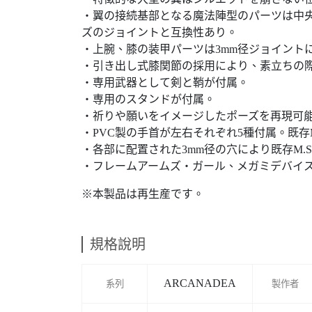
・翼の接続基部となる魔法陣型のパーツは中央
ズのジョイントと互換性あり。
・上腕、膝の装甲パーツは3mm径ジョイント
・引き出し式膝関節の採用により、素立ちの
・専用武器として剣と鞘が付属。
・専用のスタンドが付属。
・祈りや願いをイメージしたポーズを再現可能
・PVC製の手首が左右それぞれ5種付属。既存
・各部に配置された3mm径の穴により既存M.
・フレームアームズ・ガール、メガミデバイ
※本製品は再生産です。
規格說明
ARCANADEA
系列
製作者