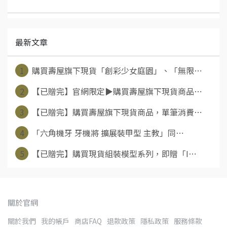
最新文章
1
購買壽屋旗下現貨「創彩少女庭園」、「無限⋯
2
【已贈完】官網限定▶購買壽屋旗下現貨商品⋯
3
【已贈完】購買壽屋旗下現貨商品，單筆消費⋯
4
「六角機牙 牙機將 擴展裝甲型 主教」同⋯
5
【已贈完】購買現貨組裝模型系列，即贈「I⋯
關於官網
關於我們
我的帳戶
商店FAQ
退款政策
隱私政策
服務條款