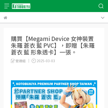
購買【Megami Device 女神裝置
朱羅 蒼衣 藍 PVC】，即贈【朱羅
蒼衣 藍 形象透卡】一張。
營運組
2025-03-03